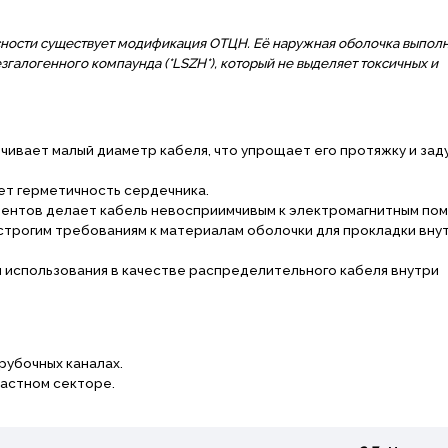
ности существует модификация ОТЦН. Её наружная оболочка выполн
згалогенного компаунда (*LSZH*), который не выделяет токсичных и
чивает малый диаметр кабеля, что упрощает его протяжку и заду
ет герметичность сердечника.
ментов делает кабель невосприимчивым к электромагнитным пом
строгим требованиям к материалам оболочки для прокладки вну
для использования в качестве распределительного кабеля внутри
рубочных каналах.
частном секторе.