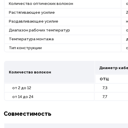
Количество оптических волокон
о
Растягивающее усилие
2
Раздавливающее усилие
н
Диапазон рабочих температур
о
Температура монтажа
д
Тип конструкции
с
Диаметр кабе
Количество волокон
ОТЦ
от 2 до 12
7,3
от 14 до 24
7,7
Совместимость