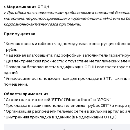
>
Модификация ОТЦН
>
Для объектов с повышенными требованиями к пожарной безопас
материала, не распространяющего горение (индекс «Н»), или из бе
коррозионно-активных газов при тлении.
Преимущества
* Компактность и гибкость: одномодульная конструкция обеспе
трубы.
* Надёжная влагозащита: гидрофобный заполнитель гарантиру
* Диэлектрическая прочность: отсутствие металлических эле
* Пожарная безопасность: модификация ОТЦН соответствует 
зданий.
* Универсальность: подходит как для прокладки в ЗПТ, так и 
помещений.
Области применения
* Строительство сетей *FTTx* (*Fiber to the x*) и *GPON*.
* Прокладка в защитных полиэтиленовых трубах (ЗПТ) и микрот
* Организация распределительных сетей в жилых кварталах и 
* Внутренняя прокладка в зданиях (в модификации ОТЦН).