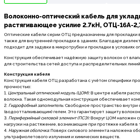
Волоконно-оптический кабель для укладк
растягивающее усилие 2.7кН, ОТЦ-16А-2,7 
Оптические кабели серии ОТЦ предназначены для прокладки в 
также для внутренней прокладки в зданиях. Благодаря диэлек
подходит для задувки в микротрубки и прокладки в условиях 
Конструкция обеспечивает надёжную защиту волокон от влаги
для строительства сетей доступа и распределительных линий
Конструкция кабеля
Конструкция кабеля ОТЦ разработана с учётом специфики про
прочностью:
1.
Центральный оптический модуль (ЦОМ)
: В центре кабеля рас
волокна. Такая одномодульная конструкция обеспечивает ком
2.
Гидрофобный заполнитель:
Свободное пространство внутри 
(водоотталкивающим) гелем. Это гарантирует защиту волокон 
3.
Периферийный силовой элемент (ПСЭ):
Вокруг ЦОМ наложен с
нагрузки на растяжение, возникающие при протяжке кабеля в
4.
Наружная оболочка:
Поверх силового элемента наложена обол
ультрафиолетового излучения и химических веществ.