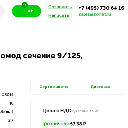
0
Позвонить
+7 (495) 730 64 16
0 ₽
sales@sonet.ru
Написать
номод сечение 9/125,
Сертификаты
Доставка
O5014
16
Цена с НДС
(указана за м)
бель-1
2,7
розничная
57.38 ₽