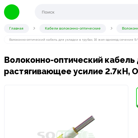
Главная
Кабели волоконно-оптические
Волоконн
Волоконно-оптический кабель для укладки в трубах, 16 жил одномод сечение 9/12
Волоконно-оптический кабель д
растягивающее усилие 2.7кН, ОТ