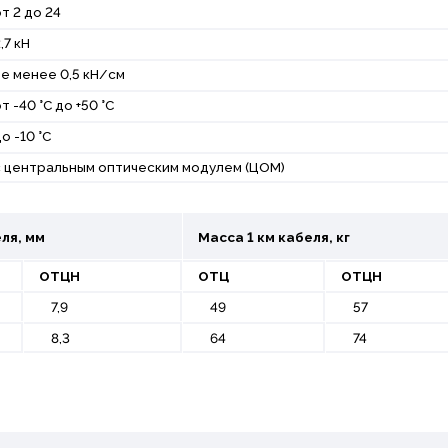
т 2 до 24
,7 кН
е менее 0,5 кН/см
т -40 °С до +50 °С
о -10 °С
 центральным оптическим модулем (ЦОМ)
ля, мм
Масса 1 км кабеля, кг
ОТЦН
ОТЦ
ОТЦН
7,9
49
57
8,3
64
74