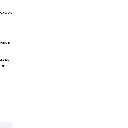
ена из
вку в
ехам.
три