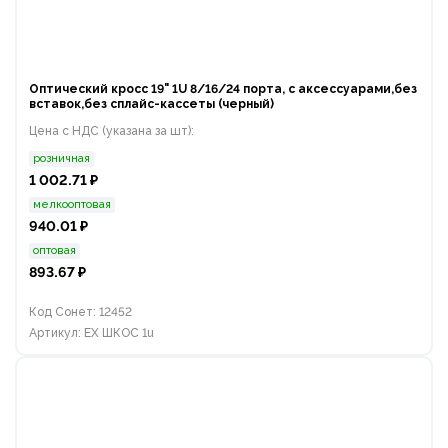
Оптический кросс 19" 1U 8/16/24 порта, с аксессуарами,без
вставок,без сплайс-кассеты (черный)
Цена с НДС (указана за шт):
розничная
1 002.71 ₽
мелкооптовая
940.01 ₽
оптовая
893.67 ₽
Код Сонет: 12452
Артикул: EX ШКОС 1u