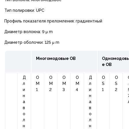
Тип полировки: UPC
Профиль показателя преломления: градиентный
Диаметр волокна: 9 μ m
Диаметр оболочки: 125 μ m
Многомодовые ОВ
Одномодов
е ОВ
Д
О
О
О
О
Д
О
O
л
М
М
М
М
л
S
S
и
1
2
3
4
и
1
2
н
н
а
а
в
в
о
о
л
л
н
н