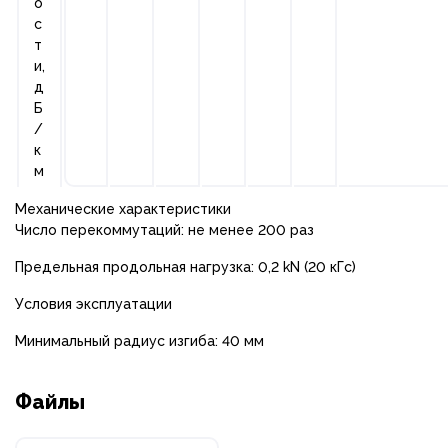
о
с
т
и,
д
Б
/
к
м
Механические характеристики
Число перекоммутаций: не менее 200 раз
Предельная продольная нагрузка: 0,2 kN (20 кГс)
Условия эксплуатации
Минимальный радиус изгиба: 40 мм
Файлы