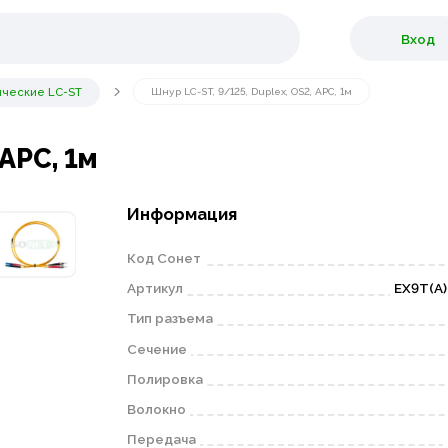
Вход
ические LC-ST
Шнур LC-ST, 9/125, Duplex, OS2, APC, 1м
 APC, 1м
Информация
Код Сонет
Артикул
EX9T(A)
Тип разъема
Сечение
Полировка
Волокно
Передача