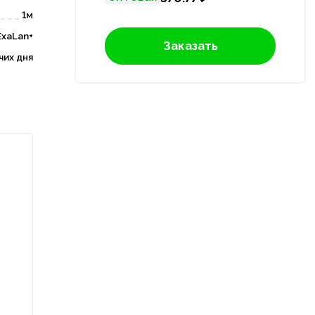
1м
ExaLan+
Заказать
чих дня