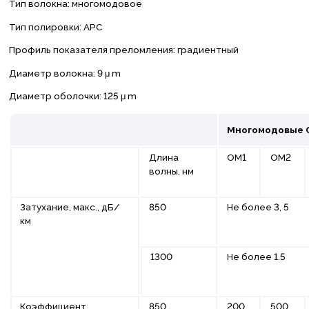
Тип волокна: многомодовое
Тип полировки: APC
Профиль показателя преломления: градиентный
Диаметр волокна: 9 μ m
Диаметр оболочки: 125 μ m
Многомодовые 
Длина
ОМ1
ОМ2
волны, нм
Затухание, макс., дБ/
850
Не более 3, 5
км
1300
Не более 1.5
Коэффициент
850
200
500