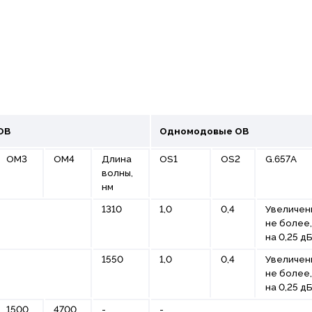
ОВ
Одномодовые ОВ
ОМ3
ОМ4
Длина
ОS1
OS2
G.657A
волны,
нм
1310
1,0
0,4
Увеличен
не более,
на 0,25 д
1550
1,0
0,4
Увеличен
не более,
на 0,25 д
1500
4700
-
-