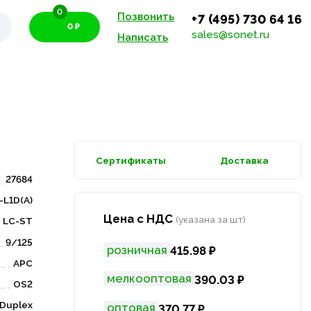
0
Позвонить
+7 (495) 730 64 16
0 ₽
sales@sonet.ru
Написать
Сертификаты
Доставка
27684
-L1D(A)
Цена с НДС
(указана за шт)
LC-ST
9/125
розничная
415.98 ₽
APC
мелкооптовая
390.03 ₽
OS2
Duplex
оптовая
370.77 ₽