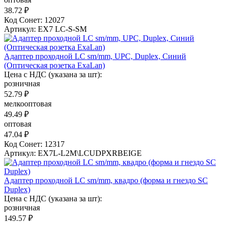
38.72 ₽
Код Сонет: 12027
Артикул: EX7 LC-S-SM
Адаптер проходной LC sm/mm, UPC, Duplex, Синий
(Оптическая розетка ExaLan)
Цена с НДС (указана за шт):
розничная
52.79 ₽
мелкооптовая
49.49 ₽
оптовая
47.04 ₽
Код Сонет: 12317
Артикул: EX7L-L2M\LCUDPXRBEIGE
Адаптер проходной LС sm/mm, квадро (форма и гнездо SC
Duplex)
Цена с НДС (указана за шт):
розничная
149.57 ₽