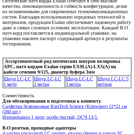
Оптические патч корды Exalan сочетают в себе высокое
качество, инновационность и гибкость конфигурации, делая
их незаменимыми для современных телекоммуникационных
систем. Благодаря использованию передовых технологий и
материалов, продукция Exalan обеспечивает надежную работу
даже в самых сложных условиях эксплуатации. Каждый В.О
патч корд поставляется в индивидуальной упаковке, на
упаковке наклеен паспорт содержащий артикул и результаты
тестирования.
Ассортиментный ряд оптических шнуров полировка
APC, патч кордов Exalan серии EX9L(A)-LXS(A) на
кабеле сечения 9/125, диаметр буфера 3мм
Шнур LC-LC
Шнур LC-LC
Шнур LC-LC
Шнур LC-LC 5
1 метр
2 метра
3 метра
метров
Совместимость
Для обезжиривания и подготовки к коннекту.
Салфетки безворсовые KimTech Science (Kimwipes) 11*21 см
(280 шт.)
Изопропанол 1 литр, особо чистый, ОСЧ 13-5.
В.О розетки, проходные адаптеры
Адаптер проходной LС sm/mm, квадро (форма и гнездо SC