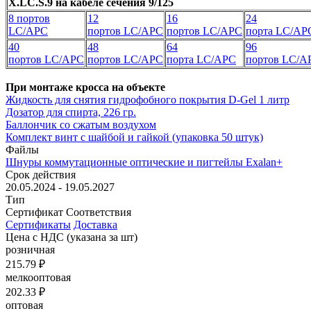
Х.LC.S.9 на кабеле сечения 9/125
8 портов
12
16
24
LC/APC
портов LC/APC
портов LC/APC
порта LC/AP
40
48
64
96
портов LC/APC
портов LC/APC
порта LC/APC
портов LC/A
При монтаже кросса на объекте
Жидкость для снятия гидрофобного покрытия D-Gel 1 литр
Дозатор для спирта, 226 гр.
Баллончик со сжатым воздухом
Комплект винт с шайбой и гайкой (упаковка 50 штук)
Файлы
Шнуры коммутационные оптические и пигтейлы Exalan+
Срок действия
20.05.2024 - 19.05.2027
Тип
Сертификат Соответствия
Сертификаты
Доставка
Цена с НДС
(указана за шт)
розничная
215.79 ₽
мелкооптовая
202.33 ₽
оптовая