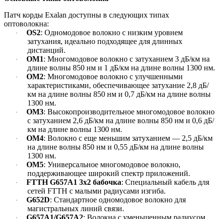
Патч корды Exalan доступны в следующих типах
оптоволокна:
OS2
: Одномодовое волокно с низким уровнем
·
затухания, идеально подходящее для длинных
дистанций.
OM1
: Многомодовое волокно с затуханием 3 дБ/км на
·
длине волны 850 нм и 1 дБ/км на длине волны 1300 нм.
OM2
: Многомодовое волокно с улучшенными
·
характеристиками, обеспечивающее затухание 2,8 дБ/
км на длине волны 850 нм и 0,7 дБ/км на длине волны
1300 нм.
OM3
: Высокопроизводительное многомодовое волокно
·
с затуханием 2,6 дБ/км на длине волны 850 нм и 0,6 дБ/
км на длине волны 1300 нм.
OM4
: Волокно с еще меньшим затуханием — 2,5 дБ/км
·
на длине волны 850 нм и 0,55 дБ/км на длине волны
1300 нм.
OM5
: Универсальное многомодовое волокно,
·
поддерживающее широкий спектр приложений.
FTTH G657A1 3х2 бабочка
: Специальный кабель для
·
сетей FTTH с малыми радиусами изгиба.
G652D
: Стандартное одномодовое волокно для
·
магистральных линий связи.
G657A1/G657A2
: Волокна с уменьшенным радиусом
·