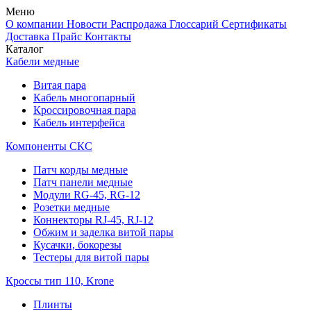
Меню
О компании
Новости
Распродажа
Глоссарий
Сертификаты
Доставка
Прайс
Контакты
Каталог
Кабели медные
Витая пара
Кабель многопарный
Кроссировочная пара
Кабель интерфейса
Компоненты СКС
Патч корды медные
Патч панели медные
Модули RG-45, RG-12
Розетки медные
Коннекторы RJ-45, RJ-12
Обжим и заделка витой пары
Кусачки, бокорезы
Тестеры для витой пары
Кроссы тип 110, Krone
Плинты