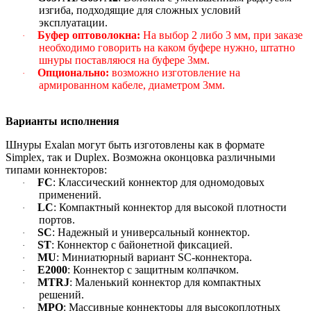
изгиба, подходящие для сложных условий
эксплуатации.
Буфер оптоволокна:
На выбор 2 либо 3 мм, при заказе
·
необходимо говорить на каком буфере нужно, штатно
шнуры поставляюся на буфере 3мм
.
Опционально:
возможно изготовление на
·
армированном кабеле, диаметром 3мм
.
Варианты исполнения
Шнуры Exalan могут быть изготовлены как в формате
Simplex, так и Duplex. Возможна оконцовка различными
типами коннекторов:
FC
: Классический коннектор для одномодовых
·
применений.
LC
: Компактный коннектор для высокой плотности
·
портов.
SC
: Надежный и универсальный коннектор.
·
ST
: Коннектор с байонетной фиксацией.
·
MU
: Миниатюрный вариант SC-коннектора.
·
E2000
: Коннектор с защитным колпачком.
·
MTRJ
: Маленький коннектор для компактных
·
решений.
MPO
: Массивные коннекторы для высокоплотных
·