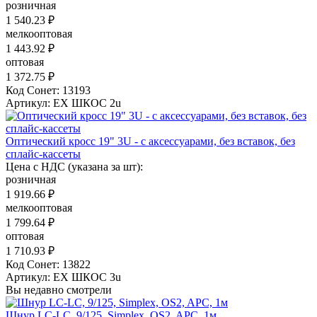
розничная
1 540.23 ₽
мелкооптовая
1 443.92 ₽
оптовая
1 372.75 ₽
Код Сонет: 13193
Артикул: EX ШКОС 2u
Оптический кросс 19" 3U - с аксессуарами, без вставок, без
сплайс-кассеты
Цена с НДС (указана за шт):
розничная
1 919.66 ₽
мелкооптовая
1 799.64 ₽
оптовая
1 710.93 ₽
Код Сонет: 13822
Артикул: EX ШКОС 3u
Вы недавно смотрели
Шнур LC-LC, 9/125, Simplex, OS2, APC, 1м