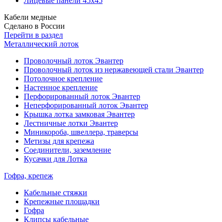
Лицевые панели 45х45
Кабели медные
Сделано в России
Перейти в раздел
Металлический лоток
Проволочный лоток Эвантер
Проволочный лоток из нержавеющей стали Эвантер
Потолочное крепление
Настенное крепление
Перфорированный лоток Эвантер
Неперфорированный лоток Эвантер
Крышка лотка замковая Эвантер
Лестничные лотки Эвантер
Миникороба, швеллера, траверсы
Метизы для крепежа
Соединители, заземление
Кусачки для Лотка
Гофра, крепеж
Кабельные стяжки
Крепежные площадки
Гофра
Клипсы кабельные