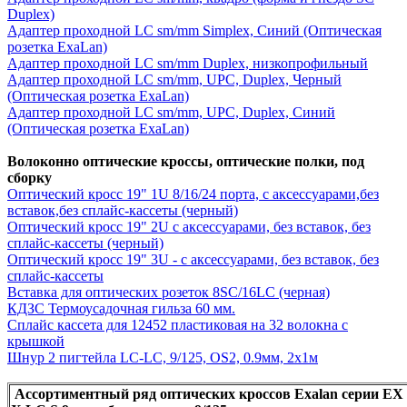
Duplex)
Адаптер проходной LC sm/mm Simplex, Синий (Оптическая
розетка ExaLan)
Адаптер проходной LC sm/mm Duplex, низкопрофильный
Адаптер проходной LC sm/mm, UPC, Duplex, Черный
(Оптическая розетка ExaLan)
Адаптер проходной LC sm/mm, UPC, Duplex, Синий
(Оптическая розетка ExaLan)
Волоконно оптические кроссы, оптические полки, под
сборку
Оптический кросс 19" 1U 8/16/24 порта, с аксессуарами,без
вставок,без сплайс-кассеты (черный)
Оптический кросс 19" 2U с аксессуарами, без вставок, без
сплайс-кассеты (черный)
Оптический кросс 19" 3U - с аксессуарами, без вставок, без
сплайс-кассеты
Вставка для оптических розеток 8SC/16LC (черная)
КДЗС Термоусадочная гильза 60 мм.
Сплайс кассета для 12452 пластиковая на 32 волокна с
крышкой
Шнур 2 пигтейла LC-LC, 9/125, OS2, 0.9мм, 2x1м
Ассортиментный ряд оптических кроссов Exalan серии Е