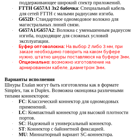
поддерживающее широкий спектр приложений.
FTTH G657A1 3х2 бабочка
: Специальный кабель
·
для сетей FTTH с малыми радиусами изгиба.
G652D
: Стандартное одномодовое волокно для
·
магистральных линий связи.
G657A1/G657A2
: Волокна с уменьшенным радиусом
·
изгиба, подходящие для сложных условий
эксплуатации.
Буфер оптоволокна:
На выбор 2 либо 3 мм, при
·
заказе необходимо говорить на каком буфере
.
нужно, штатно шнуры поставляюся на буфере 3мм
Опционально:
возможно изготовление на
·
.
армированном кабеле, диаметром 3мм
Варианты исполнения
Шнуры Exalan могут быть изготовлены как в формате
Simplex, так и Duplex. Возможна оконцовка различными
типами коннекторов:
FC
: Классический коннектор для одномодовых
·
применений.
LC
: Компактный коннектор для высокой плотности
·
портов.
SC
: Надежный и универсальный коннектор.
·
ST
: Коннектор с байонетной фиксацией.
·
MU
: Миниатюрный вариант SC-коннектора.
·