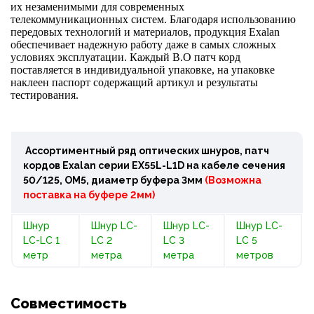
их незаменимыми для современных
телекоммуникационных систем. Благодаря использованию
передовых технологий и материалов, продукция Exalan
обеспечивает надежную работу даже в самых сложных
условиях эксплуатации. Каждый В.О патч корд
поставляется в индивидуальной упаковке, на упаковке
наклеен паспорт содержащий артикул и результаты
тестирования.
Ассортиментный ряд оптических шнуров, патч
кордов Exalan серии EX55L-L1D на кабеле сечения
50/125, OM5, диаметр буфера 3мм
(Возможна
поставка на буфере 2мм)
Шнур
Шнур LC-
Шнур LC-
Шнур LC-
LC-LC 1
LC 2
LC 3
LC 5
метр
метра
метра
метров
Совместимость