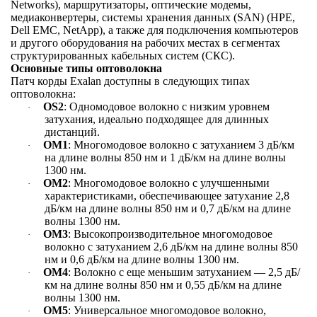
Networks), маршрутизаторы, оптические модемы,
медиаконвертеры, системы хранения данных (SAN) (HPE,
Dell EMC, NetApp), а также для подключения компьютеров
и другого оборудования на рабочих местах в сегментах
структурированных кабельных систем (СКС).
Основные типы оптоволокна
Патч корды Exalan доступны в следующих типах
оптоволокна:
OS2
: Одномодовое волокно с низким уровнем
·
затухания, идеально подходящее для длинных
дистанций.
OM1
: Многомодовое волокно с затуханием 3 дБ/км
·
на длине волны 850 нм и 1 дБ/км на длине волны
1300 нм.
OM2
: Многомодовое волокно с улучшенными
·
характеристиками, обеспечивающее затухание 2,8
дБ/км на длине волны 850 нм и 0,7 дБ/км на длине
волны 1300 нм.
OM3
: Высокопроизводительное многомодовое
·
волокно с затуханием 2,6 дБ/км на длине волны 850
нм и 0,6 дБ/км на длине волны 1300 нм.
OM4
: Волокно с еще меньшим затуханием — 2,5 дБ/
·
км на длине волны 850 нм и 0,55 дБ/км на длине
волны 1300 нм.
OM5
: Универсальное многомодовое волокно,
·