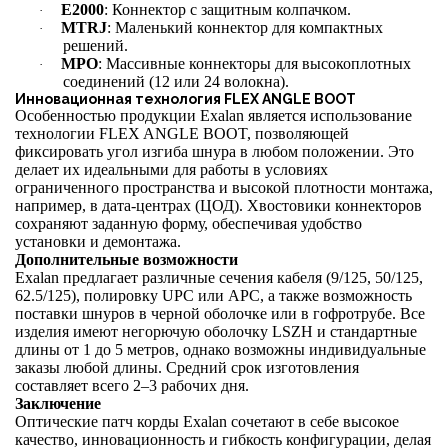
E2000
: Коннектор с защитным колпачком.
·
MTRJ
: Маленький коннектор для компактных
·
решений.
MPO
: Массивные коннекторы для высокоплотных
·
соединений (12 или 24 волокна).
Инновационная технология FLEX ANGLE BOOT
Особенностью продукции Exalan является использование
технологии FLEX ANGLE BOOT, позволяющей
фиксировать угол изгиба шнура в любом положении. Это
делает их идеальными для работы в условиях
ограниченного пространства и высокой плотности монтажа,
например, в дата-центрах (ЦОД). Хвостовики коннекторов
сохраняют заданную форму, обеспечивая удобство
установки и демонтажа.
Дополнительные возможности
Exalan предлагает различные сечения кабеля (9/125, 50/125,
62.5/125), полировку UPC или APC, а также возможность
поставки шнуров в черной оболочке или в гофротрубе. Все
изделия имеют негорючую оболочку LSZH и стандартные
длины от 1 до 5 метров, однако возможны индивидуальные
заказы любой длины. Средний срок изготовления
составляет всего 2–3 рабочих дня.
Заключение
Оптические патч корды Exalan сочетают в себе высокое
качество, инновационность и гибкость конфигурации, делая