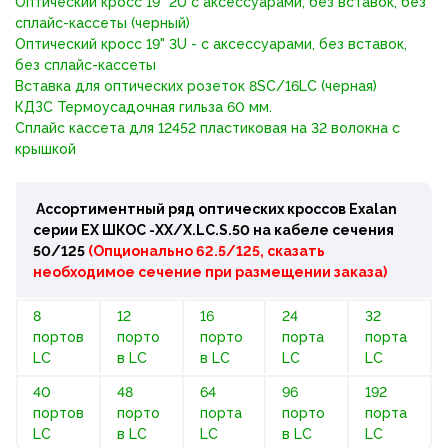
Оптический кросс 19" 2U с аксессуарами, без вставок, без
сплайс-кассеты (черный)
Оптический кросс 19" 3U - с аксессуарами, без вставок,
без сплайс-кассеты
Вставка для оптических розеток 8SC/16LC (черная)
КДЗС Термоусадочная гильза 60 мм.
Сплайс кассета для 12452 пластиковая на 32 волокна с
крышкой
Ассортиментный ряд оптических кроссов Exalan
серии ЕХ ШКОС -ХХ/Х.LC.S.50 на кабеле сечения
50/125
(Опционально 62.5/125, сказать
необходимое сечение при размещении заказа)
8
12
16
24
32
портов
порто
порто
порта
порта
LC
в LC
в LC
LC
LC
40
48
64
96
192
портов
порто
порта
порто
порта
LC
в LC
LC
в LC
LC