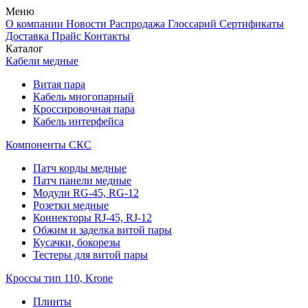
Меню
О компании
Новости
Распродажа
Глоссарий
Сертификаты
Доставка
Прайс
Контакты
Каталог
Кабели медные
Витая пара
Кабель многопарный
Кроссировочная пара
Кабель интерфейса
Компоненты СКС
Патч корды медные
Патч панели медные
Модули RG-45, RG-12
Розетки медные
Коннекторы RJ-45, RJ-12
Обжим и заделка витой пары
Кусачки, бокорезы
Тестеры для витой пары
Кроссы тип 110, Krone
Плинты