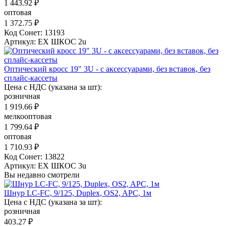
1 443.92 ₽
оптовая
1 372.75 ₽
Код Сонет: 13193
Артикул: EX ШКОС 2u
Оптический кросс 19" 3U - с аксессуарами, без вставок, без
сплайс-кассеты
Цена с НДС (указана за шт):
розничная
1 919.66 ₽
мелкооптовая
1 799.64 ₽
оптовая
1 710.93 ₽
Код Сонет: 13822
Артикул: EX ШКОС 3u
Вы недавно смотрели
Шнур LC-FC, 9/125, Duplex, OS2, APC, 1м
Цена с НДС (указана за шт):
розничная
403.27 ₽