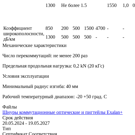
1300
Не более 1.5
1550
1,0
0
Коэффициент
850
200
500
1500
4700
-
-
широкополосности,
1300
500
500
500
-
-
-
дБ/км
Механические характеристики
Число перекоммутаций: не менее 200 раз
Предельная продольная нагрузка: 0,2 kN (20 кГс)
Условия эксплуатации
Минимальный радиус изгиба: 40 мм
Рабочий температурный диапазон: -20 +50 град. С
Файлы
Шнуры коммутационные оптические и пигтейлы Exalan+
Срок действия
20.05.2024 - 19.05.2027
Тип
Сертификат Соответствия