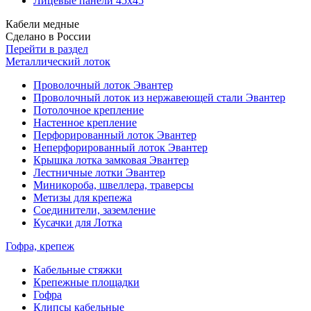
Лицевые панели 45х45
Кабели медные
Сделано в России
Перейти в раздел
Металлический лоток
Проволочный лоток Эвантер
Проволочный лоток из нержавеющей стали Эвантер
Потолочное крепление
Настенное крепление
Перфорированный лоток Эвантер
Неперфорированный лоток Эвантер
Крышка лотка замковая Эвантер
Лестничные лотки Эвантер
Миникороба, швеллера, траверсы
Метизы для крепежа
Соединители, заземление
Кусачки для Лотка
Гофра, крепеж
Кабельные стяжки
Крепежные площадки
Гофра
Клипсы кабельные