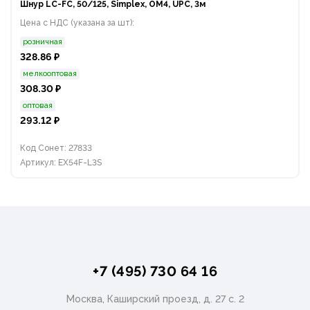
Шнур LC-FC, 50/125, Simplex, OM4, UPC, 3м
Цена с НДС (указана за шт):
розничная
328.86 ₽
мелкооптовая
308.30 ₽
оптовая
293.12 ₽
Код Сонет: 27833
Артикул: EX54F-L3S
+7 (495) 730 64 16
Москва, Каширский проезд, д. 27 с. 2