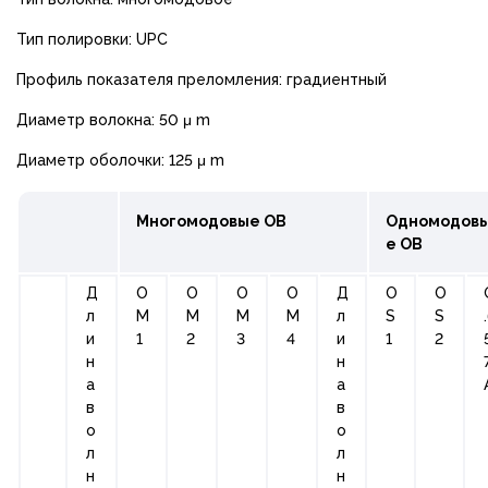
Тип полировки: UPC
Профиль показателя преломления: градиентный
Диаметр волокна: 50 μ m
Диаметр оболочки: 125 μ m
Многомодовые ОВ
Одномодов
е ОВ
Д
О
О
О
О
Д
О
O
л
М
М
М
М
л
S
S
и
1
2
3
4
и
1
2
н
н
а
а
в
в
о
о
л
л
н
н