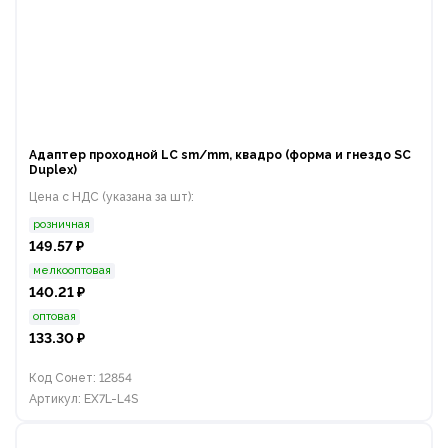
Адаптер проходной LС sm/mm, квадро (форма и гнездо SC
Duplex)
Цена с НДС (указана за шт):
розничная
149.57 ₽
мелкооптовая
140.21 ₽
оптовая
133.30 ₽
Код Сонет: 12854
Артикул: EX7L-L4S