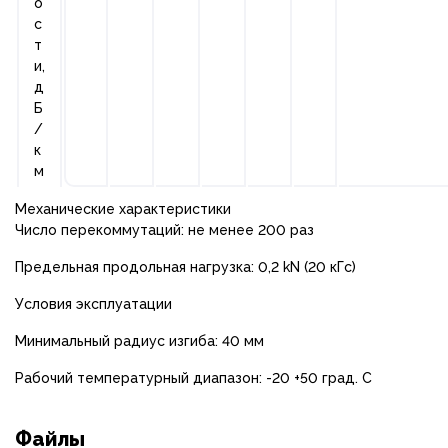
о
с
т
и,
д
Б
/
к
м
Механические характеристики
Число перекоммутаций: не менее 200 раз
Предельная продольная нагрузка: 0,2 kN (20 кГс)
Условия эксплуатации
Минимальный радиус изгиба: 40 мм
Рабочий температурный диапазон: -20 +50 град. С
Файлы