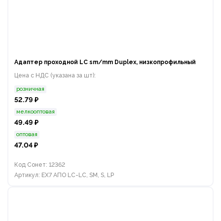
Адаптер проходной LC sm/mm Duplex, низкопрофильный
Цена с НДС (указана за шт):
розничная
52.79 ₽
мелкооптовая
49.49 ₽
оптовая
47.04 ₽
Код Сонет: 12362
Артикул: EX7 АПО LC-LC, SM, S, LP