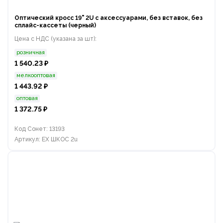
Оптический кросс 19" 2U с аксессуарами, без вставок, без
сплайс-кассеты (черный)
Цена с НДС (указана за шт):
розничная
1 540.23 ₽
мелкооптовая
1 443.92 ₽
оптовая
1 372.75 ₽
Код Сонет: 13193
Артикул: EX ШКОС 2u