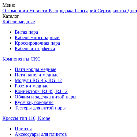
Меню
О компании
Новости
Распродажа
Глоссарий
Сертификаты
Дос
Каталог
Кабели медные
Витая пара
Кабель многопарный
Кроссировочная пара
Кабель интерфейса
Компоненты СКС
Патч корды медные
Патч панели медные
Модули RG-45, RG-12
Розетки медные
Коннекторы RJ-45, RJ-12
Обжим и заделка витой пары
Кусачки, бокорезы
Тестеры для витой пары
Кроссы тип 110, Krone
Плинты
Аксессуары для плинтов