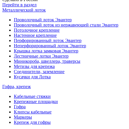
Перейти в раздел
Металлический лоток
Проволочный лоток Эвантер
Проволочный лоток из нержавеющей стали Эвантер
Потолочное крепление
Настенное крепление
Перфорированный лоток Эвантер
Неперфорированный лоток Эвантер
Крышка лотка замковая Эвантер
Лестничные лотки Эвантер
Миникороба, швеллера, траверсы
Метизы для крепежа
Соединители, заземление
Кусачки для Лотка
Гофра, крепеж
Кабельные стяжки
Крепежные площадки
Гофра
Клипсы кабельные
Маркеры
Крепеж для гофры