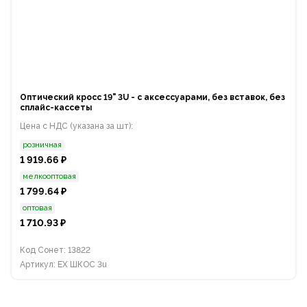
Оптический кросс 19" 3U - с аксессуарами, без вставок, без
сплайс-кассеты
Цена с НДС (указана за шт):
розничная
1 919.66 ₽
мелкооптовая
1 799.64 ₽
оптовая
1 710.93 ₽
Код Сонет: 13822
Артикул: EX ШКОС 3u