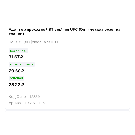
Адаптер проходной ST sm/mm UPC (Оптическая розетка
ExaLan)
Цена с НДС (указана за шт):
розничная
31.67 ₽
мелкооптовая
29.68 ₽
оптовая
28.22 ₽
Код Сонет: 12359
Артикул: EX7 ST-T1S