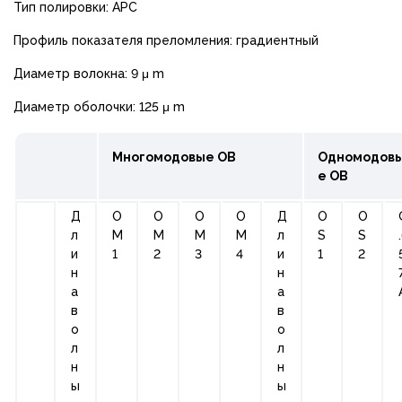
Тип полировки: APC
Профиль показателя преломления: градиентный
Диаметр волокна: 9 μ m
Диаметр оболочки: 125 μ m
Многомодовые ОВ
Одномодов
е ОВ
Д
О
О
О
О
Д
О
O
л
М
М
М
М
л
S
S
и
1
2
3
4
и
1
2
н
н
а
а
в
в
о
о
л
л
н
н
ы
ы