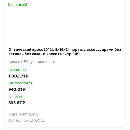
Оптический кросс 19" 1U 8/16/24 порта, с аксессуарами,без
вставок,без сплайс-кассеты (черный)
Цена с НДС (указана за шт):
розничная
1 002.71 ₽
мелкооптовая
940.01 ₽
оптовая
893.67 ₽
Код Сонет: 12452
Артикул: EX ШКОС 1u