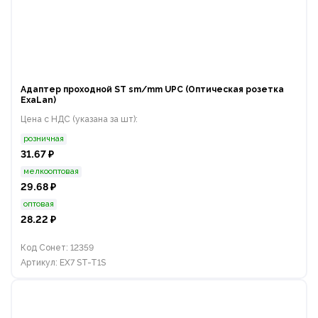
Адаптер проходной ST sm/mm UPC (Оптическая розетка
ExaLan)
Цена с НДС (указана за шт):
розничная
31.67 ₽
мелкооптовая
29.68 ₽
оптовая
28.22 ₽
Код Сонет: 12359
Артикул: EX7 ST-T1S