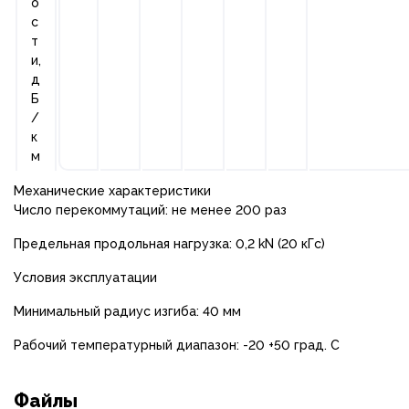
о
с
т
и,
д
Б
/
к
м
Механические характеристики
Число перекоммутаций: не менее 200 раз
Предельная продольная нагрузка: 0,2 kN (20 кГс)
Условия эксплуатации
Минимальный радиус изгиба: 40 мм
Рабочий температурный диапазон: -20 +50 град. С
Файлы