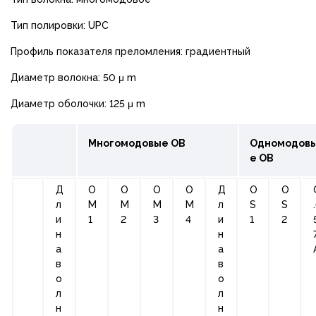
Тип полировки: UPC
Профиль показателя преломления: градиентный
Диаметр волокна: 50 μ m
Диаметр оболочки: 125 μ m
Многомодовые ОВ
Одномодов
е ОВ
Д
О
О
О
О
Д
О
O
л
М
М
М
М
л
S
S
и
1
2
3
4
и
1
2
н
н
а
а
в
в
о
о
л
л
н
н