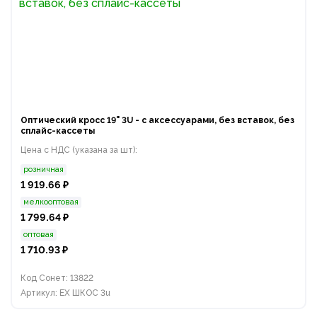
Оптический кросс 19" 3U - с аксессуарами, без вставок, без
сплайс-кассеты
Цена с НДС (указана за шт):
розничная
1 919.66 ₽
мелкооптовая
1 799.64 ₽
оптовая
1 710.93 ₽
Код Сонет: 13822
Артикул: EX ШКОС 3u