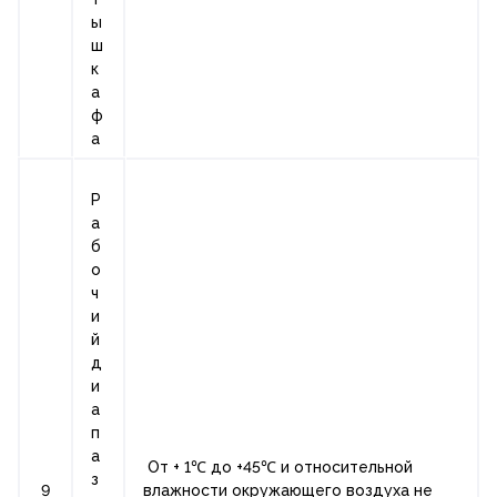
ы
ш
к
а
ф
а
Р
а
б
о
ч
и
й
д
и
а
п
а
От + 1℃ до +45℃ и относительной
з
9
влажности окружающего воздуха не