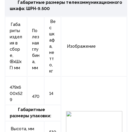
Габаритные размеры телекоммуникационного
шкафа:
ШРН-9.500
Ве
Габа
с
риты
По
шк
издел
лез
аф
ия в
ная
а,
Изображение
сбор
глу
не
е,
бин
тт
(ВхШх
а,
о,
Г) мм
мм
кг
479х6
00х52
14
470
9
Габаритные
размеры упаковки:
Высота, мм