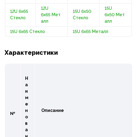
12U
15U
12U 6x65
15U 6x50
6x65 Мет
6x50 Мет
Стекло
Стекло
алл
алл
15U 6x65 Стекло
15U 6x65 Металл
Характеристики
Н
а
и
м
е
н
Описание
№
о
в
а
н