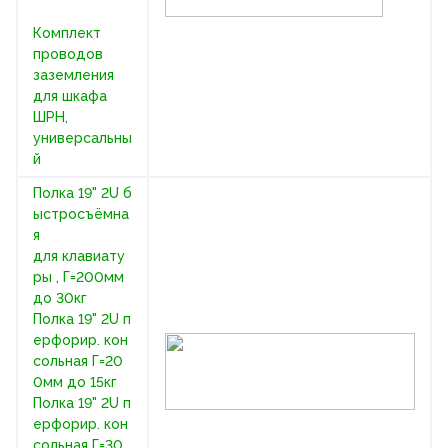
Комплект
проводов
заземления
для шкафа
ШРН,
универсальны
й
Полка 19" 2U б
ыстросъёмна
я
для клавиату
ры , Г=200мм
до 30кг
Полка 19" 2U п
ерфорир. кон
сольная Г=20
0мм до 15кг
Полка 19" 2U п
ерфорир. кон
сольная Г=30