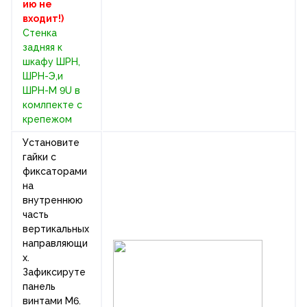
ию не
входит!)
Стенка
задняя к
шкафу ШРН,
ШРН-Э,и
ШРН-М 9U в
комлпекте с
крепежом
Установите
гайки с
фиксаторами
на
внутреннюю
часть
вертикальных
направляющи
х.
Зафиксируте
панель
винтами М6.