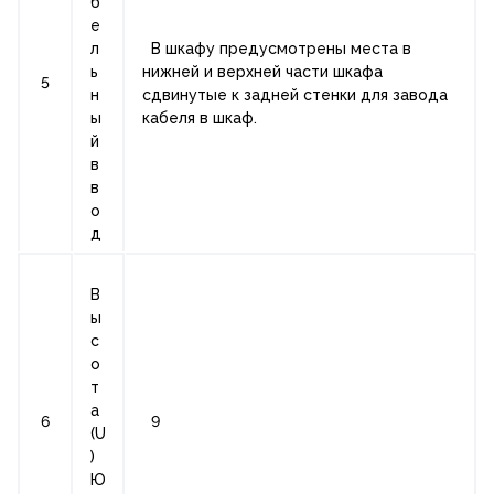
б
е
л
В шкафу предусмотрены места в
ь
нижней и верхней части шкафа
5
н
сдвинутые к задней стенки для завода
ы
кабеля в шкаф.
й
в
в
о
д
В
ы
с
о
т
а
6
9
(U
)
Ю