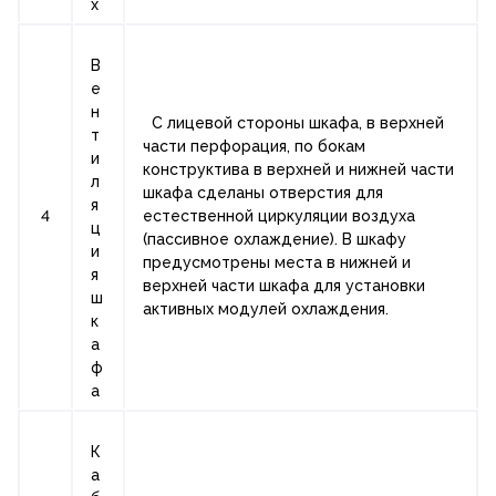
х
В
е
н
С лицевой стороны шкафа, в верхней
т
части перфорация, по бокам
и
конструктива в верхней и нижней части
л
шкафа сделаны отверстия для
я
4
естественной циркуляции воздуха
ц
(пассивное охлаждение). В шкафу
и
предусмотрены места в нижней и
я
верхней части шкафа для установки
ш
активных модулей охлаждения.
к
а
ф
а
К
а