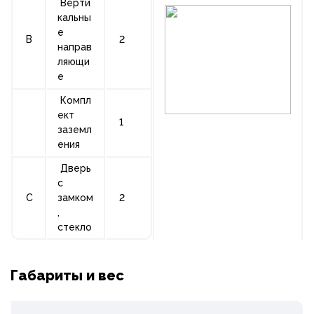
Верти
кальны
е
B
2
направ
ляющи
е
Компл
ект
1
заземл
ения
Дверь
с
C
замком
2
,
стекло
Габариты и вес