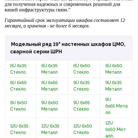
для получения надежных и современных решений для
вашей инфраструктуры связи."
Гарантийный срок эксплуатации шкафов составляет 12
месяцев, а хранения - не более 6 месяцев.
Модельный ряд 19" настенных шкафов ЦМО,
сварной серии ШРН
6U 6x35
6U 6x35
6U 6x50
6U 6x50
Стекло
Металл
Стекло
Металл
6U 6x65
6U 6x65
9U 6x35
9U 6x35
Стекло
Металл
Стекло
Металл
9U
9U 6x50
9U 6x50
9U 6x65
6x65 Мета
Стекло
Металл
Стекло
лл
12U
12U 6x35
12U 6x35
12U 6x50
6x50 Мет
Стекло
Металл
Стекло
алл