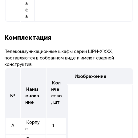
а
ф
а
Комплектация
Телекоммуникационные шкафы серии ШРН-Х.ХХХ,
поставляются в собранном виде и имеют сварной
конструктив.
Изображение
Кол
Наим
иче
№
енова
ство
ние
,
шт
Корпу
A
1
с