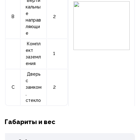
Верти
кальны
е
B
2
направ
ляющи
е
Компл
ект
1
заземл
ения
Дверь
с
C
замком
2
,
стекло
Габариты и вес