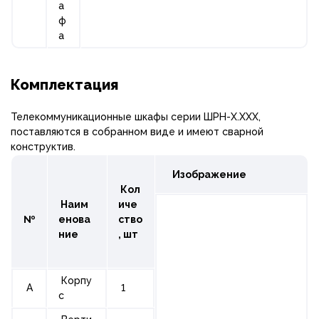
а
ф
а
Комплектация
Телекоммуникационные шкафы серии ШРН-Х.ХХХ,
поставляются в собранном виде и имеют сварной
конструктив.
Изображение
Кол
Наим
иче
№
енова
ство
ние
,
шт
Корпу
A
1
с