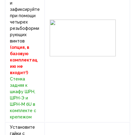
и
зафиксируйте
при помощи
четырех
резьбоформи
рующих
винтов
(опция, в
базовую
комплектац
ию не
входит!)
Стенка
задняя к
шкафу ШРН,
ШРН-Э и
ШРН-М 6U в
комплекте с
крепежом
Установите
гайки с