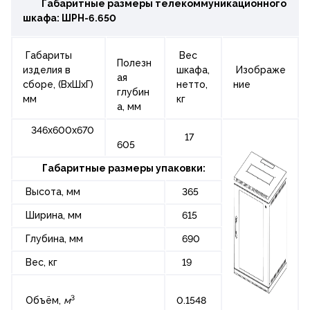
Габаритные размеры телекоммуникационного
шкафа:
ШРН-6.650
Габариты
Вес
Полезн
изделия в
шкафа,
Изображе
ая
сборе, (ВхШхГ)
нетто,
ние
глубин
мм
кг
а, мм
346х600х670
17
605
Габаритные размеры упаковки:
Высота, мм
365
Ширина, мм
615
Глубина, мм
690
Вес, кг
19
3
Объём,
м
0.1548