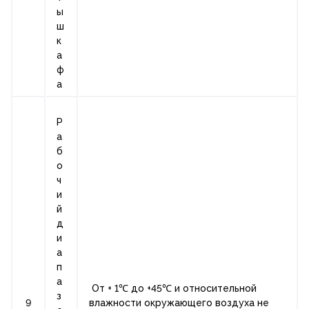
ы
ш
к
а
ф
а
Р
а
б
о
ч
и
й
д
и
а
п
а
От + 1℃ до +45℃ и относительной
з
9
влажности окружающего воздуха не