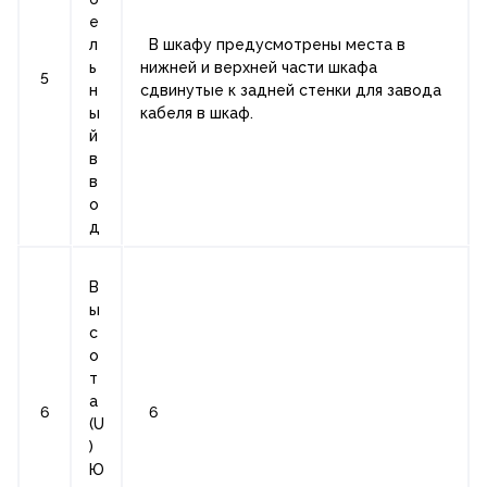
е
л
В шкафу предусмотрены места в
ь
нижней и верхней части шкафа
5
н
сдвинутые к задней стенки для завода
ы
кабеля в шкаф.
й
в
в
о
д
В
ы
с
о
т
а
6
6
(U
)
Ю