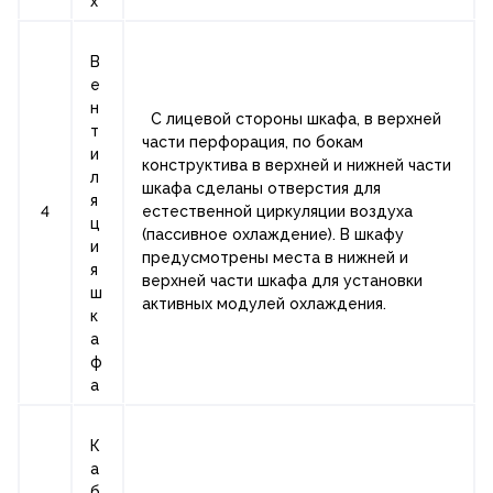
х
В
е
н
С лицевой стороны шкафа, в верхней
т
части перфорация, по бокам
и
конструктива в верхней и нижней части
л
шкафа сделаны отверстия для
я
4
естественной циркуляции воздуха
ц
(пассивное охлаждение). В шкафу
и
предусмотрены места в нижней и
я
верхней части шкафа для установки
ш
активных модулей охлаждения.
к
а
ф
а
К
а
б