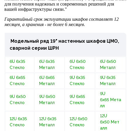
для получения надежных и современных решений для
вашей инфраструктуры связи."
Гарантийный срок эксплуатации шкафов составляет 12
месяцев, а хранения - не более 6 месяцев.
Модельный ряд 19" настенных шкафов ЦМО,
сварной серии ШРН
6U 6x35
6U 6x35
6U 6x50
6U 6x50
Стекло
Металл
Стекло
Металл
6U 6x65
6U 6x65
9U 6x35
9U 6x35
Стекло
Металл
Стекло
Металл
9U
9U 6x50
9U 6x50
9U 6x65
6x65 Мета
Стекло
Металл
Стекло
лл
12U
12U 6x35
12U 6x35
12U 6x50
6x50 Мет
Стекло
Металл
Стекло
алл