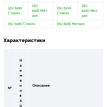
12U
15U
12U 6x65
15U 6x50
6x65 Мет
6x50 Мет
Стекло
Стекло
алл
алл
15U 6x65 Стекло
15U 6x65 Металл
Характеристики
Н
а
и
м
е
н
Описание
№
о
в
а
н