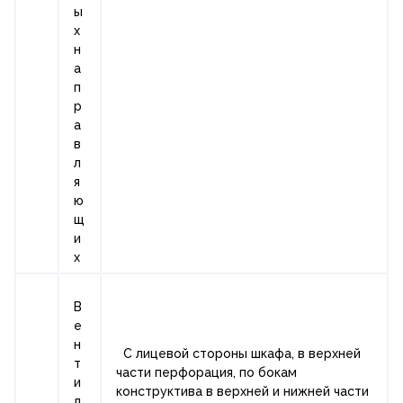
ы
х
н
а
п
р
а
в
л
я
ю
щ
и
х
В
е
н
С лицевой стороны шкафа, в верхней
т
части перфорация, по бокам
и
конструктива в верхней и нижней части
л