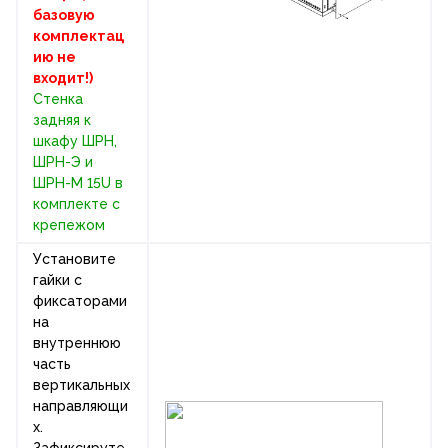
базовую
комплектац
ию не
входит!)
Стенка
задняя к
шкафу ШРН,
ШРН-Э и
ШРН-М 15U в
комплекте с
крепежом
Установите
гайки с
фиксаторами
на
внутреннюю
часть
вертикальных
направляющи
х.
Зафиксируте