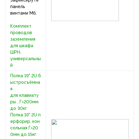
панель
винтами М6.
Комплект
проводов
заземления
для шкафа
ШРН,
универсальны
й
Полка 19" 2U б
ыстросъёмна
я
для клавиату
ры , Г=200мм
до 30кг
Полка 19" 2U п
ерфорир. кон
сольная Г=20
0мм до 15кг