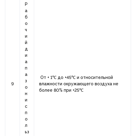
Р
а
б
о
ч
и
й
д
и
а
п
а
От + 1℃ до +45℃ и относительной
з
9
влажности окружающего воздуха не
о
более 80% при +25℃
н
и
с
п
о
л
ьз