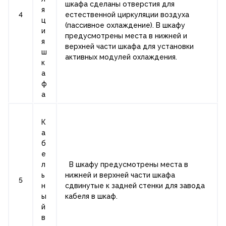
шкафа сделаны отверстия для
я
4
естественной циркуляции воздуха
ц
(пассивное охлаждение). В шкафу
и
предусмотрены места в нижней и
я
верхней части шкафа для установки
ш
активных модулей охлаждения.
к
а
ф
а
К
а
б
е
л
В шкафу предусмотрены места в
ь
нижней и верхней части шкафа
5
н
сдвинутые к задней стенки для завода
ы
кабеля в шкаф.
й
в