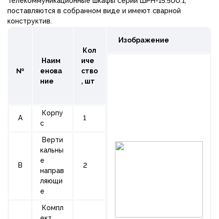
Телекоммуникационные шкафы серии ШРН-15.500.1,
поставляются в собранном виде и имеют сварной
конструктив.
Изображение
Кол
Наим
иче
№
енова
ство
ние
,
шт
Корпу
A
1
с
Верти
кальны
е
B
2
направ
ляющи
е
Компл
ект