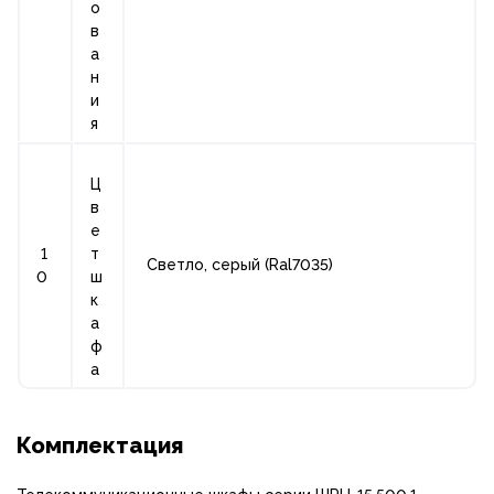
о
в
а
н
и
я
Ц
в
е
1
т
Светло, серый (Ral7035)
0
ш
к
а
ф
а
Комплектация