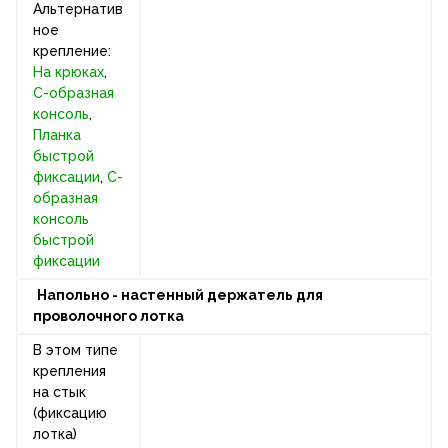
Альтернатив
ное
крепление:
На крюках
,
С-образная
консоль
,
Планка
быстрой
фиксации
,
С-
образная
консоль
быстрой
фиксации
Напольно - настенный держатель для
проволочного лотка
В этом типе
крепления
на стык
(фиксацию
лотка)