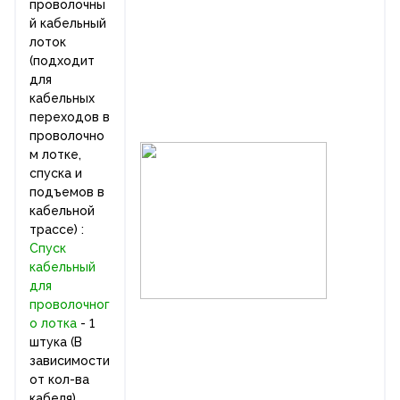
проволочны
й кабельный
лоток
(подходит
для
кабельных
переходов в
проволочно
м лотке,
спуска и
подъемов в
кабельной
трассе) :
Спуск
кабельный
для
проволочног
о лотка
- 1
штука
(В
зависимости
от кол-ва
кабеля)