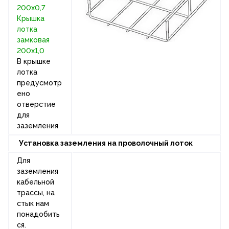
200х0,7
Крышка
лотка
замковая
200х1,0
В крышке
лотка
предусмотр
ено
отверстие
для
заземления
Установка заземления на проволочный лоток
Для
заземления
кабельной
трассы, на
стык нам
понадобить
ся.