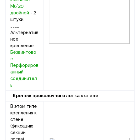
М6*20
двойной
- 2
штуки.
____
Альтернатив
ное
крепление:
Безвинтово
е
Перфориров
анный
соединител
ь
Крепеж проволочного лотка к стене
В этом типе
крепления к
стене
(фиксацию
секции
лотка)