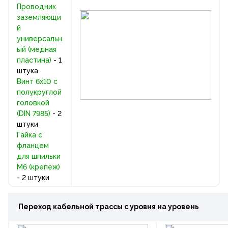
Проводник
заземляющи
й
универсальн
ый (медная
пластина)
- 1
штука
Винт 6х10 c
полукруглой
головкой
(DIN 7985)
- 2
штуки
Гайка с
фланцем
для шпильки
М6 (крепеж)
- 2 штуки
Переход кабельной трассы с уровня на уровень