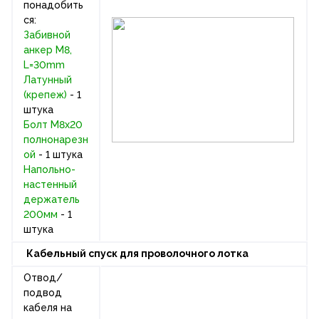
понадобить
ся:
Забивной
анкер M8,
L=30mm
Латунный
(крепеж)
- 1
штука
Болт М8х20
полнонарезн
ой
- 1 штука
Напольно-
настенный
держатель
200мм
- 1
штука
Кабельный спуск для проволочного лотка
Отвод/
подвод
кабеля на