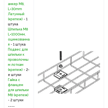
анкер M8,
L=30mm
Латунный
(крепеж)
- 1
штука
Шпилька М8
L=1000мм,
оцинкованна
я
- 1 штука
Подвес для
шпильки к
проволочны
м лоткам
(крепеж)
- 2-
е штуки
Гайка с
фланцем
для шпильки
М8 (крепеж)
- 2 штуки
____