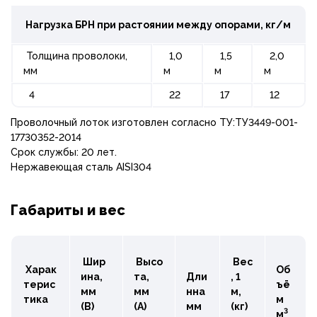
Нагрузка БРН при растоянии между опорами, кг/м
Толщина проволоки,
1,0
1,5
2,0
мм
м
м
м
4
22
17
12
Проволочный лоток изготовлен согласно ТУ:ТУ3449-001-
17730352-2014
Срок службы: 20 лет.
Нержавеющая сталь AISI304
Габариты и вес
Шир
Высо
Вес
Харак
Об
ина,
та,
Дли
, 1
терис
ъё
мм
мм
нна
м,
тика
м
(B)
(A)
мм
(кг)
3
м