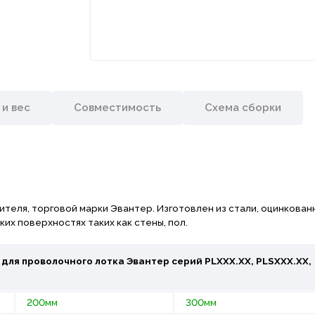
 и вес
Совместимость
Схема сборки
еля, торговой марки Эвантер. Изготовлен из стали, оцинкован
их поверхностях таких как стены, пол.
для проволочного лотка
Эвантер
серий PLХХХ.ХХ, PLSХХХ.ХХ,
200мм
300мм