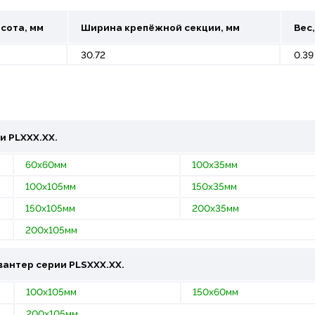
сота, мм
Ширина крепёжной секции, мм
Вес,
30.72
0.39
и PLХХХ.ХХ.
60х60мм
100х35мм
100х105мм
150х35мм
150х105мм
200х35мм
200х105мм
вантер
серии PLSХХХ.ХХ.
100х105мм
150х60мм
200х105мм