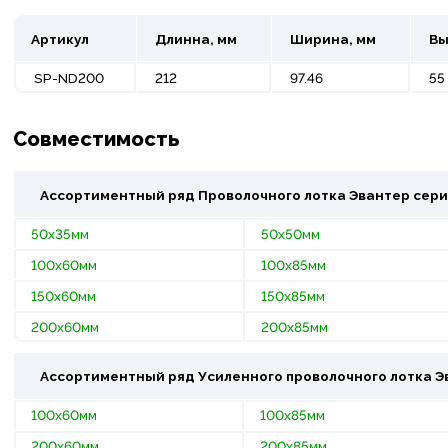
Артикул
Длинна, мм
Ширина, мм
Вы
SP-ND200
212
97.46
55
Совместимость
Ассортиментный ряд Проволочного лотка
Эвантер
сери
50х35мм
50х50мм
100х60мм
100х85мм
150х60мм
150х85мм
200х60мм
200х85мм
Ассортиментный ряд Усиленного проволочного лотка
Э
100х60мм
100х85мм
200х60мм
200х85мм