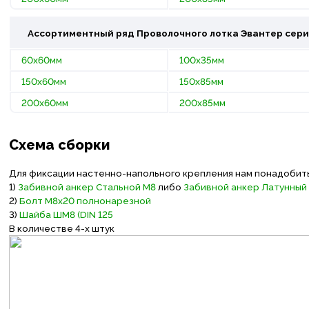
Ассортиментный ряд Проволочного лотка
Эвантер
сери
60х60мм
100х35мм
150х60мм
150х85мм
200х60мм
200х85мм
Схема сборки
Для фиксации настенно-напольного крепления нам понадобить
1)
Забивной анкер Стальной М8
либо
Забивной анкер Латунный
2)
Болт М8х20 полнонарезной
3)
Шайба ШМ8 (DIN 125
В количестве 4-х штук