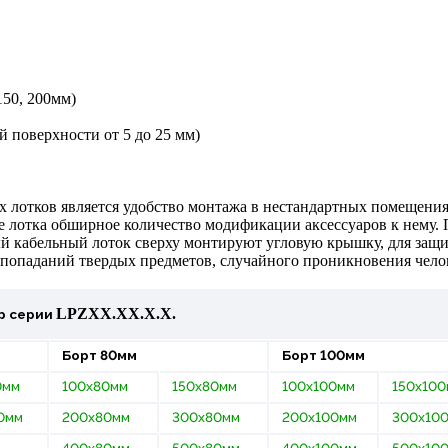
150, 200мм)
 поверхности от 5 до 25 мм)
лотков является удобство монтажа в нестандартных помещения
те лотка обширное количество модификации аксессуаров к нему.
й кабельный лоток сверху монтируют угловую крышку, для защ
 попаданий твердых предметов, случайного проникновения чело
LPZ
ХХ.
Х
Х
.Х.Х.
р
серии
Борт 80мм
Борт 100мм
0мм
100х80мм
150х80мм
100х100мм
150х10
0мм
200х80мм
300х80мм
200х100мм
300х10