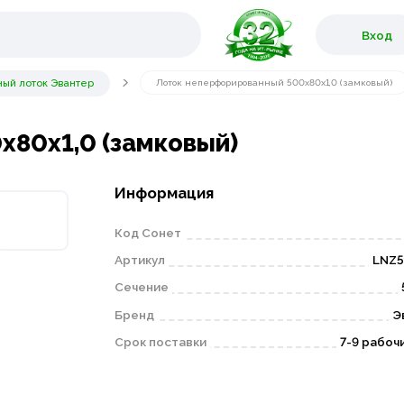
Вход
ый лоток Эвантер
Лоток неперфорированный 500х80х1,0 (замковый)
80х1,0 (замковый)
Информация
Код Сонет
Артикул
LNZ5
Сечение
Бренд
Э
Срок поставки
7-9 рабоч