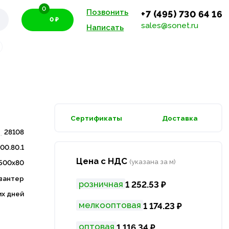
0
Позвонить
+7 (495) 730 64 16
0 ₽
sales@sonet.ru
Написать
Сертификаты
Доставка
28108
00.80.1
Цена с НДС
(указана за м)
500х80
вантер
розничная
1 252.53 ₽
их дней
мелкооптовая
1 174.23 ₽
оптовая
1 116.34 ₽