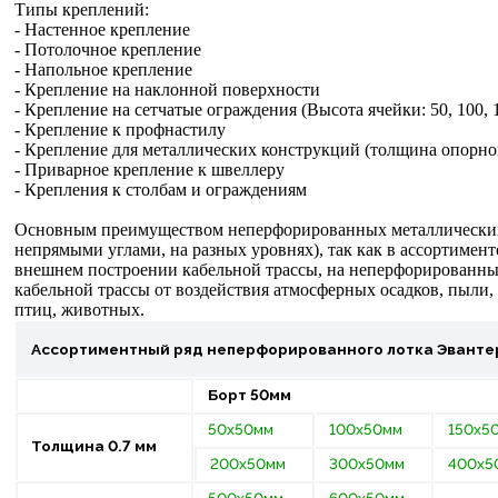
Типы креплений:
- Настенное крепление
- Потолочное крепление
- Напольное крепление
- Крепление на наклонной поверхности
- Крепление на сетчатые ограждения (Высота ячейки: 50, 100, 
- Крепление к профнастилу
- Крепление для металлических конструкций (толщина опорной
- Приварное крепление к швеллеру
- Крепления к столбам и ограждениям
Основным преимуществом неперфорированных металлических 
непрямыми углами, на разных уровнях), так как в ассортимен
внешнем построении кабельной трассы, на неперфорированны
кабельной трассы от воздействия атмосферных осадков, пыли,
птиц, животных.
Ассортиментный ряд неперфорированного лотка Эванте
Борт 50мм
50х50мм
100х50мм
150х5
Толщина 0.7 мм
200х50мм
300х50мм
400х5