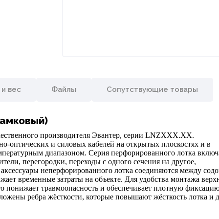
 и вес
Файлы
Сопутствующие товары
замковый)
ественного производителя Эвантер, серии
LNZ
ХХХ.ХХ.
но-оптических и силовых кабелей на открытых плоскостях и в
пературным диапазоном. Серия перфорированного лотка включ
ители, перегородки, переходы с одного сечения на другое,
 аксессуары неперфорированного лотка соединяются между содо
жает временные затраты на объекте. Для удобства монтажа верх
что понижает травмоопасность и обеспечивает плотную фиксаци
ложены ребра жёсткости, которые повышают жёсткость лотка и 