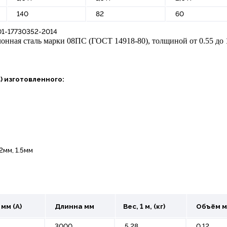
140
82
60
1-17730352-2014
онная сталь марки 08ПС (ГОСТ 14918-80), толщиной от 0.55 до 
) изготовленного:
2мм, 1.5мм
мм (A)
Длинна мм
Вес, 1 м, (кг)
Объём 
3000
5,28
0,12