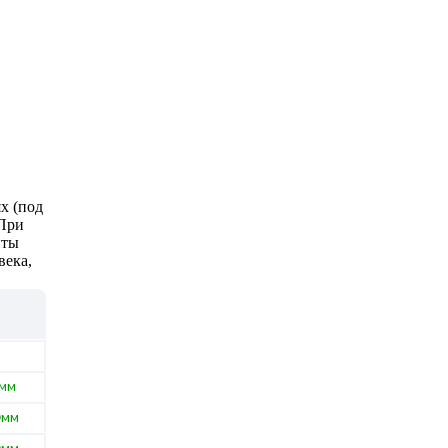
х (под
 При
иты
века,
0мм
0мм