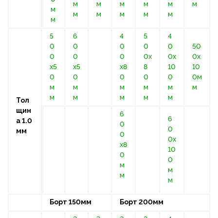
м
м
м
м
м
м
м
м
м
м
м
м
м
5
6
4
5
4
0
0
0
0
0
50
0
0
0
0х
0х
0х
х5
х5
х8
8
10
10
0
0
0
0
0
0м
м
м
м
м
м
м
м
м
м
м
м
Тол
щин
6
6
а 1.0
0
0
мм
0
0х
х8
10
0
0
м
м
м
м
Борт 150мм
Борт 200мм