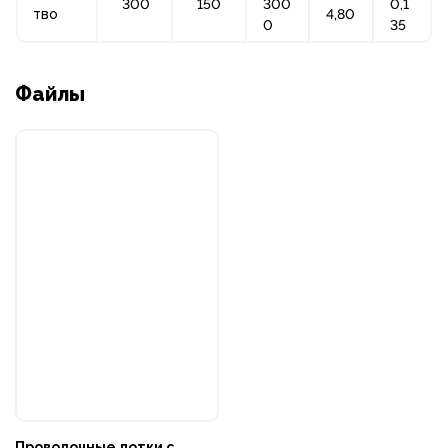
300
150
300
0,1
тво
4,80
0
35
Файлы
Проволочные лотки с