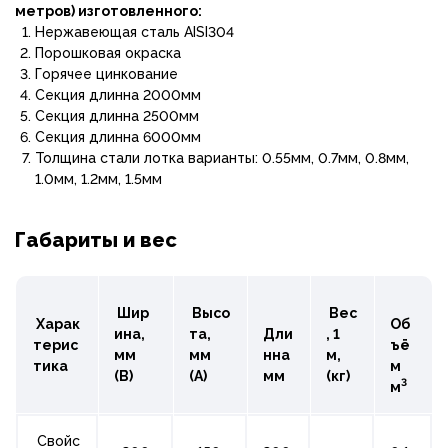
метров) изготовленного:
Нержавеющая сталь AISI304
Порошковая окраска
Горячее цинкование
Секция длинна 2000мм
Секция длинна 2500мм
Секция длинна 6000мм
Толщина стали лотка варианты: 0.55мм, 0.7мм, 0.8мм,
1.0мм, 1.2мм, 1.5мм
Габариты и вес
Шир
Высо
Вес
Харак
Об
ина,
та,
Дли
, 1
терис
ъё
мм
мм
нна
м,
тика
м
(B)
(A)
мм
(кг)
3
м
Свойс