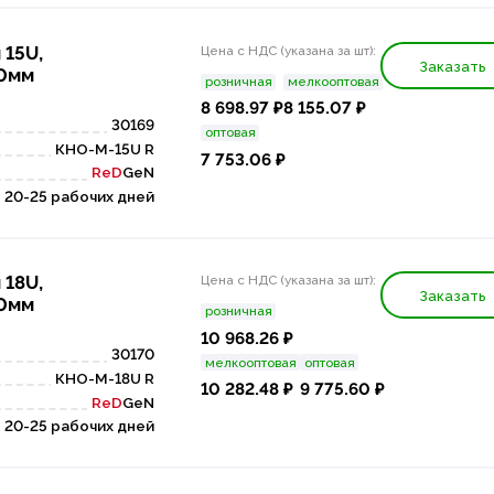
 15U,
Цена с НДС (указана за шт):
Заказать
50мм
розничная
мелкооптовая
8 698.97 ₽
8 155.07 ₽
30169
оптовая
КНО-М-15U R
7 753.06 ₽
ReD
GeN
20-25 рабочих дней
 18U,
Цена с НДС (указана за шт):
Заказать
50мм
розничная
10 968.26 ₽
30170
мелкооптовая
оптовая
КНО-М-18U R
10 282.48 ₽
9 775.60 ₽
ReD
GeN
20-25 рабочих дней