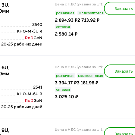
 3U,
Цена с НДС (указана за шт):
Заказать
50мм
розничная
мелкооптовая
2 894.93 ₽
2 713.92 ₽
2540
оптовая
КНО-М-3U R
2 580.14 ₽
ReD
GeN
20-25 рабочих дней
 6U,
Цена с НДС (указана за шт):
Заказать
50мм
розничная
мелкооптовая
3 394.17 ₽
3 181.96 ₽
2541
оптовая
КНО-М-6U R
3 025.10 ₽
ReD
GeN
20-25 рабочих дней
 9U,
Цена с НДС (указана за шт):
Заказать