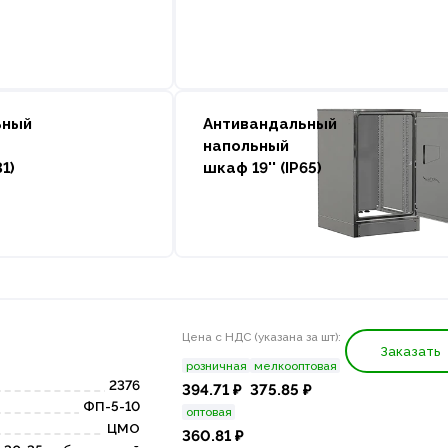
ьный
Антивандальный
напольный
31)
шкаф 19'' (IP65)
Цена с НДС (указана за шт):
Заказать
розничная
мелкооптовая
2376
394.71 ₽
375.85 ₽
ФП-5-10
оптовая
ЦМО
360.81 ₽