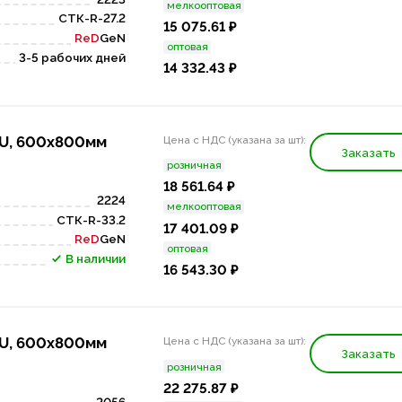
мелкооптовая
СТК-R-27.2
15 075.61 ₽
ReD
GeN
оптовая
3-5 рабочих дней
14 332.43 ₽
3U, 600x800мм
Цена с НДС (указана за шт):
Заказать
розничная
18 561.64 ₽
2224
мелкооптовая
СТК-R-33.2
17 401.09 ₽
ReD
GeN
оптовая
В наличии
16 543.30 ₽
3U, 600х800мм
Цена с НДС (указана за шт):
Заказать
розничная
22 275.87 ₽
2056