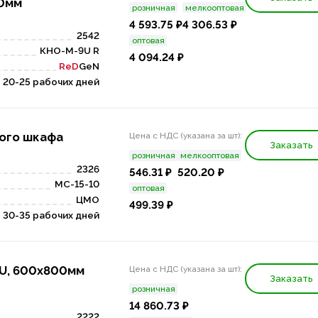
50мм
розничная
мелкооптовая
4 593.75 ₽
4 306.53 ₽
2542
оптовая
КНО-М-9U R
4 094.24 ₽
ReD
GeN
20-25 рабочих дней
ного шкафа
Цена с НДС (указана за шт):
Заказать
розничная
мелкооптовая
2326
546.31 ₽
520.20 ₽
МС-15-10
оптовая
ЦМО
499.39 ₽
30-35 рабочих дней
4U, 600x800мм
Цена с НДС (указана за шт):
Заказать
розничная
14 860.73 ₽
2222