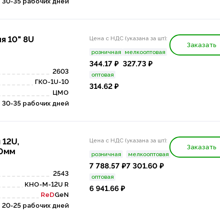
30-35 рабочих дней
я 10" 8U
Цена с НДС (указана за шт):
Заказать
розничная
мелкооптовая
344.17 ₽
327.73 ₽
2603
оптовая
ГКО-1U-10
314.62 ₽
ЦМО
30-35 рабочих дней
 12U,
Цена с НДС (указана за шт):
Заказать
50мм
розничная
мелкооптовая
7 788.57 ₽
7 301.60 ₽
2543
оптовая
КНО-М-12U R
6 941.66 ₽
ReD
GeN
20-25 рабочих дней