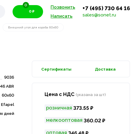
0
Позвонить
+7 (495) 730 64 16
0 ₽
sales@sonet.ru
Написать
Внешний угол для короба 60х60
Сертификаты
Доставка
9036
046 ABR
Цена с НДС
(указана за шт)
60х60
Efapel
розничная
373.55 ₽
их дней
мелкооптовая
360.02 ₽
оптовая
346.48 ₽