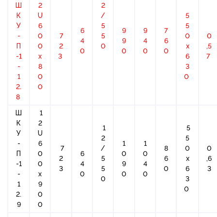
Ш
2
2
К
U
/
5
У
6
5
5
6
9
9
7
-
0
7
5
0
0
4
9
4
6
П
0
2
0
х
,5
0
0
0
0
-1
x
3
6
7
-
8
3
1
0
0
2.
0
8
Ш
1
К
2
1
5
У
U
2
5
-
6
1
1
7
/
8
0
0
П
0
6
0
0
2
5
6
х
,6
-1
0
4
9
4
3
5
0
6
3
-
x
0
0
0
0
3
1
9
0
2.
0
9
0