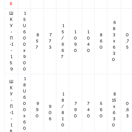
8
Ш
1
К
5
6
У
U
1
8
-
6
5
1
1
8
7
8
3
0
П
0
/
0
0
5
7
6
х
,7
-1
0
6
9
4
7
3
0
6
5
-
x
6
0
0
3
1
9
7
0
5.
0
9
0
1
Ш
8
К
U
У
1
8
6
-
8
15
0
9
7
7
5
0
П
9
/
х
0
9
9
4
6
,6
-1
0
8
6
x
0
0
0
0
3
-
6
1
3
6
1
0
0
0
8.