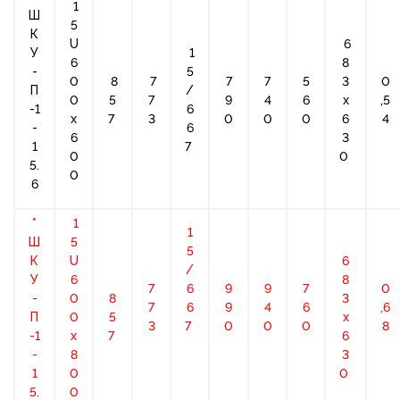
1
Ш
5
К
U
6
У
1
6
8
-
5
0
8
7
7
7
5
3
0
П
/
0
5
7
9
4
6
х
,5
-1
6
x
7
3
0
0
0
6
4
-
6
6
3
1
7
0
0
5.
0
6
*
1
1
Ш
5
5
К
U
6
/
У
6
8
7
6
9
9
7
0
-
0
8
3
7
6
9
4
6
,6
П
0
5
х
3
7
0
0
0
8
-1
x
7
6
-
8
3
1
0
0
5.
0