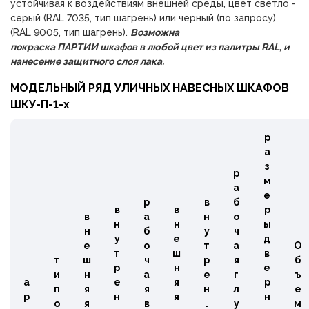
устойчивая к воздействиям внешней среды, цвет светло -
серый (RAL 7035, тип шагрень) или черный (по запросу)
(RAL 9005, тип шагрень).
Возможна
покраска
ПАРТИИ
шкафов
в любой цвет из палитры RAL, и
нанесение защитного слоя лака.
МОДЕЛЬНЫЙ РЯД УЛИЧНЫХ НАВЕСНЫХ ШКАФОВ
ШКУ-П-1-х
р
а
з
р
м
а
е
р
в
б
в
в
р
в
а
н
о
н
н
ы
н
б
у
ч
у
е
д
е
о
т
а
О
т
ш
в
т
ш
ч
р
я
б
р
н
е
и
н
а
е
г
ъ
а
е
я
р
п
я
я
н
л
е
р
н
я
н
о
я
в
.
у
м