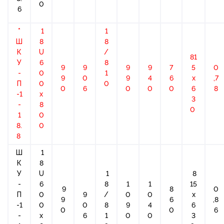
0
6
*
1
1
Ш
8
8
К
U
/
81
У
6
8
9
9
9
9
7
5
0
-
0
1
9
0
9
4
6
х
,7
П
0
0
0
6
0
0
0
6
8
-1
x
3
-
8
0
1
0
8.
0
8
Ш
1
К
8
У
U
1
8
-
6
8
1
1
15
9
8
0
П
0
9
/
0
0
х
9
6
,8
-1
0
0
8
9
4
6
0
0
6
-
x
6
1
0
0
3