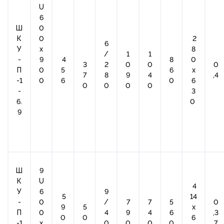
U
6
Ш
0
К
0
2
6
У
x
8
/
1
1
-
9
4
8
0
3
2
0
0
0
П
0
5
6
х
7
8
9
4
,4
-1
0
6
0
6
0
0
0
0
-
3
6.
0
9
Ш
9
К
U
4
У
6
9
5
14
-
0
/
7
7
5
0
9
5
х
П
0
4
9
4
6
,3
0
0
6
-1
x
0
0
0
0
7