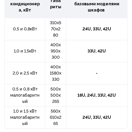
габа
кондиционер
базовыми моделями
риты
а, кВт
шкафов
310х5
0,5 и 0,8кВт
70х2
24
U, 33U, 42U
80
400х
1,0 и 1,5кВт
950х
33U, 42U
300
400х
2,0 и 2,5 кВт
1580х
-
330
0,5 и 0,8 кВт
500х
малогабаритн
500х
18U, 24
U, 33U, 42U
ый
265
1,0 и 1,5 кВт
560х
малогабаритн
610х2
24
U, 33U, 42U
ый
65