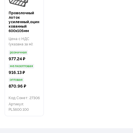
Проволочный
лоток
усиленный,оцин
кованный
600х105мм
Цена с НДС
(указана за м):
розничная
977.24 ₽
мелкооптовая
916.13 ₽
оптовая
870.96 ₽
Код Сонет: 27306
Артикул:
PLS600.100