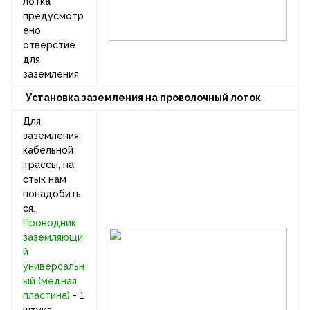
лотка
предусмотр
ено
отверстие
для
заземления
Установка заземления на проволочный лоток
Для
заземления
кабельной
трассы, на
стык нам
понадобить
ся.
Проводник
заземляющи
й
универсальн
ый (медная
пластина)
- 1
штука