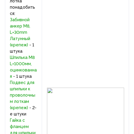
лотка
понадобить
ся:
Забивной
анкер M8,
L=30mm
Латунный
(крепеж)
- 1
штука
Шпилька М8
L=1000мм,
оцинкованна
я
- 1 штука
Подвес для
шпильки к
проволочны
м лоткам
(крепеж)
- 2-
е штуки
Гайка с
фланцем
для шпильки