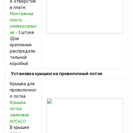
е отверстия
в плате.
Монтажная
плата
универсальн
ая
- 1 штука
(Для
крепления
распредели
тельной
коробки)
Установка крышки на проволочный лоток
Крышка для
проволочног
о лотка
Крышка
лотка
замковая
600х1,0
В крышке