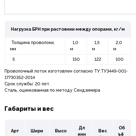
Нагрузка БРН при растоянии между опорами, кг/м
Толщина проволоки,
1,0
1,5
2,0
мм
м
м
м
5
150
122
100
Проволочный лоток изготовлен согласно ТУ:ТУ3449-001-
17730352-2014
Срок службы: 20 лет.
Сталь, оцинкованная по методу Сендзимира
Габариты и вес
Дл
Об
Арт
Шири
Высо
Вес
инн
ъё