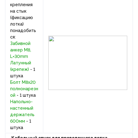
крепления
на стык
(фиксацию
лотка)
понадобить
ся:
Забивной
анкер M8,
L=30mm
Латунный
(крепеж)
- 1
штука
Болт М8х20
полнонарезн
ой
- 1 штука
Напольно-
настенный
держатель
600мм
- 1
штука
Кабельный спуск для проволочного лотка