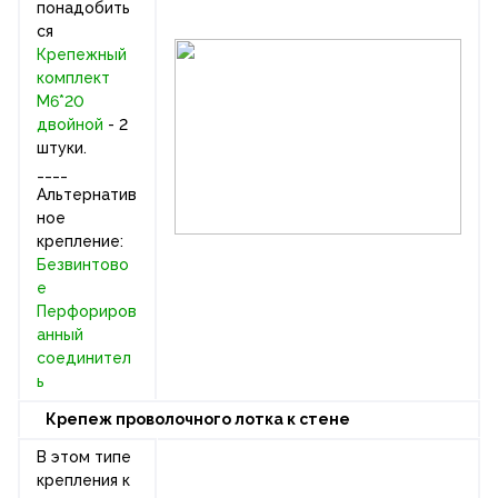
понадобить
ся
Крепежный
комплект
М6*20
двойной
- 2
штуки.
____
Альтернатив
ное
крепление:
Безвинтово
е
Перфориров
анный
соединител
ь
Крепеж проволочного лотка к стене
В этом типе
крепления к