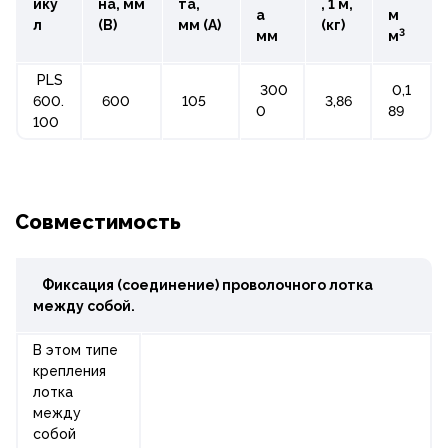
ику
на, мм
та,
, 1 м,
а
м
л
(B)
мм (A)
(кг)
3
мм
м
PLS
300
0,1
600.
600
105
3,86
0
89
100
Совместимость
Фиксация (соединение) проволочного лотка
между собой.
В этом типе
крепления
лотка
между
собой