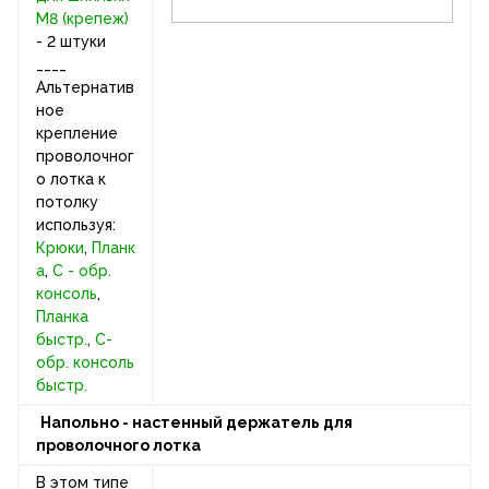
М8 (крепеж)
- 2 штуки
____
Альтернатив
ное
крепление
проволочног
о лотка к
потолку
используя:
Крюки
,
Планк
а
,
С - обр.
консоль
,
Планка
быстр.
,
С-
обр. консоль
быстр.
Напольно - настенный держатель для
проволочного лотка
В этом типе