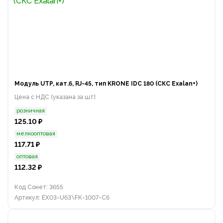
Модуль UTP, кат.6, RJ-45, тип KRONE IDC 180 (СКС Exalan+)
Цена с НДС (указана за шт):
розничная
125.10 ₽
мелкооптовая
117.71 ₽
оптовая
112.32 ₽
Код Сонет: 3655
Артикул: EX03-U63\FK-1007-C6