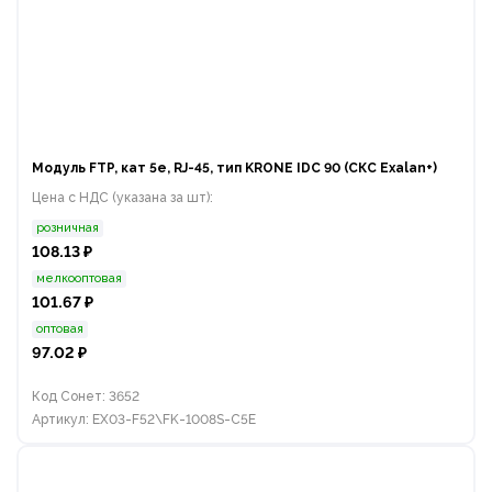
Модуль FTP, кат 5e, RJ-45, тип KRONE IDC 90 (СКС Exalan+)
Цена с НДС (указана за шт):
розничная
108.13 ₽
мелкооптовая
101.67 ₽
оптовая
97.02 ₽
Код Сонет: 3652
Артикул: EX03-F52\FK-1008S-C5E