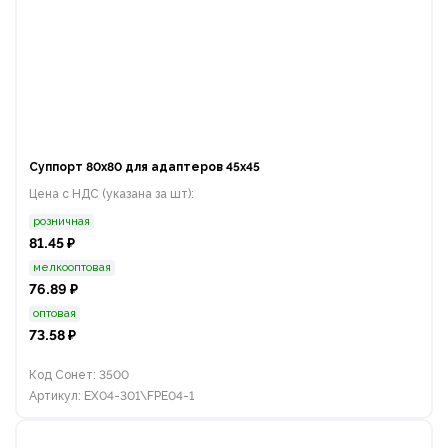
Суппорт 80x80 для адаптеров 45х45
Цена с НДС (указана за шт):
розничная
81.45 ₽
мелкооптовая
76.89 ₽
оптовая
73.58 ₽
Код Сонет: 3500
Артикул: EX04-301\FPE04-1