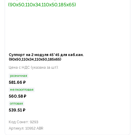
Суппорт на 2 модуля 45*45 для каб.кан.
(90х50,110х34,110х50,185х65)
Цена с НДС (указана за шт):
розничная
581.66 ₽
мелкооптовая
560.58 ₽
оптовая
539.51 ₽
Код Сонет: 9293
Артикул: 10952 ABR