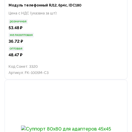
Модуль телефонный RJ12, 6p4c, IDC180
Цена с НДС (указана за шт):
розничная
53.48 ₽
мелкооптовая
36.72 ₽
оптовая
48.47 ₽
Код Сонет: 3320
Артикул: FK-1005M-C3