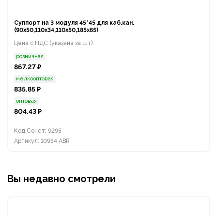
Суппорт на 3 модуля 45*45 для каб.кан.
(90х50,110х34,110х50,185х65)
Цена с НДС (указана за шт):
розничная
867.27 ₽
мелкооптовая
835.85 ₽
оптовая
804.43 ₽
Код Сонет: 9295
Артикул: 10954 ABR
Вы недавно смотрели