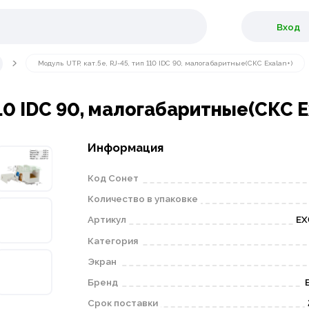
Вход
Модуль UTP, кат.5e, RJ-45, тип 110 IDC 90, малогабаритные(СКС Exalan+)
110 IDC 90, малогабаритные(СКС E
Информация
Код Сонет
Количество в упаковке
Артикул
EX
Категория
Экран
Бренд
Срок поставки