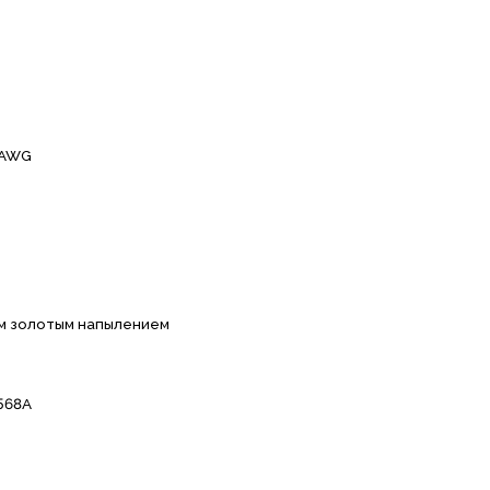
 AWG
км золотым напылeниeм
568A