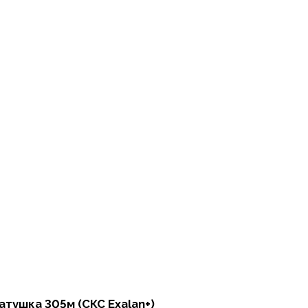
катушка 305м (СКС Exalan+)