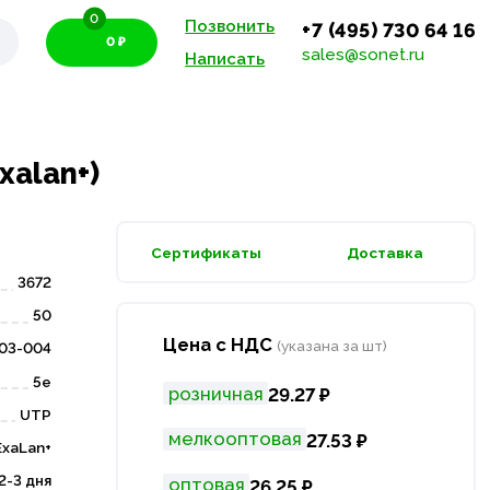
0
Позвонить
+7 (495) 730 64 16
0 ₽
sales@sonet.ru
Написать
xalan+)
Сертификаты
Доставка
3672
50
Цена с НДС
(указана за шт)
03-004
5е
розничная
29.27 ₽
UTP
мелкооптовая
27.53 ₽
ExaLan+
2-3 дня
оптовая
26.25 ₽