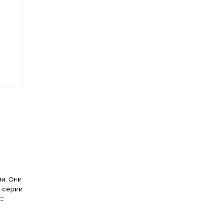
и. Они
й серии
C