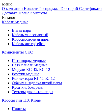
Меню
О компании
Новости
Распродажа
Глоссарий
Сертификаты
Доставка
Прайс
Контакты
Каталог
Кабели медные
Витая пара
Кабель многопарный
Кроссировочная пара
Кабель интерфейса
Компоненты СКС
Патч корды медные
Патч панели медные
Модули RG-45, RG-12
Розетки медные
Коннекторы RJ-45, RJ-12
Обжим и заделка витой пары
Кусачки, бокорезы
Тестеры для витой пары
Кроссы тип 110, Krone
Плинты