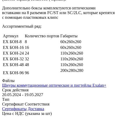
Дополнительно боксы комплектуются оптическими
вставками на 8 разъемов FC/ST или SC/2LC, которые крепятся
с помощью пластиковых клипс
Ассортиментный ряд:
Артикул
Количество портов
Габариты
EX БОН-8
8
60х260х260
EX БОН-16
16
60х260х260
EX БОН-24
24
110х260х260
EX БОН-32
32
110х260х260
EX БОН-48
48
110х260х260
200х280х280
EX БОН-96
96
Файлы
Шнуры коммутационные оптические и пигтейлы Exalan+
Срок действия
20.05.2024 - 19.05.2027
Тип
Сертификат Соответствия
Сертификаты
Доставка
Цена с НДС
(указана за шт)