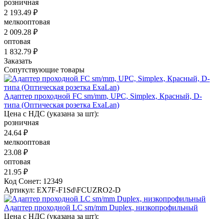
розничная
2 193.49 ₽
мелкооптовая
2 009.28 ₽
оптовая
1 832.79 ₽
Заказать
Сопутствующие товары
Адаптер проходной FC sm/mm, UPC, Simplex, Красный, D-
типа (Оптическая розетка ExaLan)
Цена с НДС (указана за шт):
розничная
24.64 ₽
мелкооптовая
23.08 ₽
оптовая
21.95 ₽
Код Сонет: 12349
Артикул: EX7F-F1Sd\FCUZRO2-D
Адаптер проходной LC sm/mm Duplex, низкопрофильный
Цена с НДС (указана за шт):