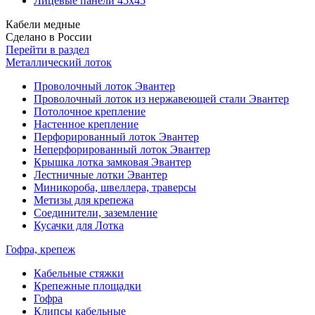
Лицевые панели 45х45
Кабели медные
Сделано в России
Перейти в раздел
Металлический лоток
Проволочный лоток Эвантер
Проволочный лоток из нержавеющей стали Эвантер
Потолочное крепление
Настенное крепление
Перфорированный лоток Эвантер
Неперфорированный лоток Эвантер
Крышка лотка замковая Эвантер
Лестничные лотки Эвантер
Миникороба, швеллера, траверсы
Метизы для крепежа
Соединители, заземление
Кусачки для Лотка
Гофра, крепеж
Кабельные стяжки
Крепежные площадки
Гофра
Клипсы кабельные