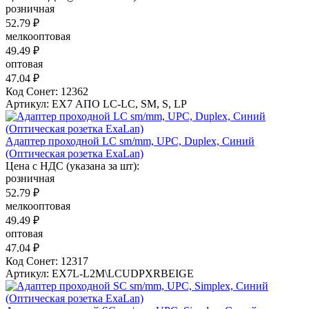
розничная
52.79 ₽
мелкооптовая
49.49 ₽
оптовая
47.04 ₽
Код Сонет: 12362
Артикул: EX7 АПО LC-LC, SM, S, LP
Адаптер проходной LC sm/mm, UPC, Duplex, Синий
(Оптическая розетка ExaLan)
Цена с НДС (указана за шт):
розничная
52.79 ₽
мелкооптовая
49.49 ₽
оптовая
47.04 ₽
Код Сонет: 12317
Артикул: EX7L-L2M\LCUDPXRBEIGE