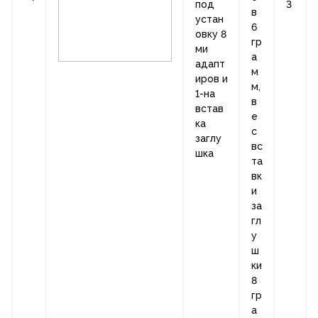
под
3
в
устан
6
овку 8
гр
ми
а
адапт
м
иров и
м,
1-на
в
встав
е
ка
с
заглу
вс
шка
та
вк
и
за
гл
у
ш
ки
8
гр
а