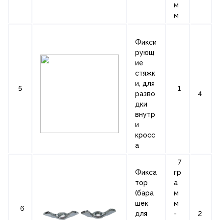
м
м
Фикси
рующ
ие
стяжк
и, для
5
1
разво
4
дки
внутр
и
кросс
а
7
Фикса
гр
тор
а
(бара
м
шек
м
6
для
-
2