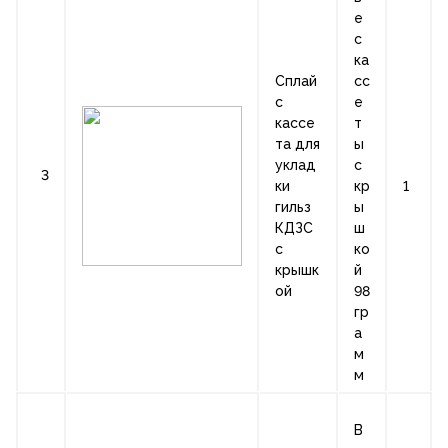
е
с
ка
Сплай
сс
с
е
кассе
т
та для
ы
уклад
с
3
ки
кр
1
гильз
ы
КДЗС
ш
с
ко
крышк
й
ой
98
гр
а
м
м
В