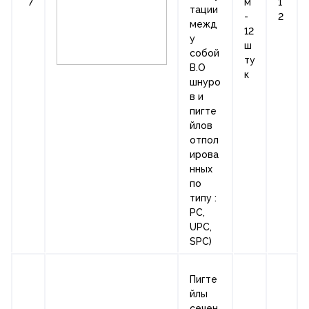
7
м
1
тации
-
2
межд
12
у
ш
собой
ту
В.О
к
шнуро
в и
пигте
йлов
отпол
ирова
нных
по
типу :
PC,
UPC,
SPC)
Пигте
йлы
сечен