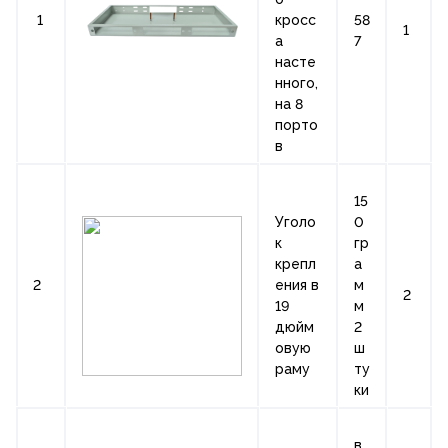
1
кросс
58
1
а
7
насте
нного,
на 8
порто
в
15
Уголо
0
к
гр
крепл
а
2
ения в
м
2
19
м
дюйм
2
овую
ш
раму
ту
ки
в