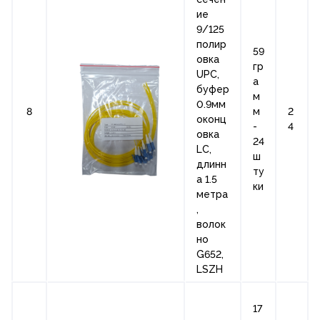
ие
9/125
полир
59
овка
гр
UPC,
а
буфер
м
0.9мм
8
м
2
оконц
-
4
овка
24
LC,
ш
длинн
ту
а 1.5
ки
метра
,
волок
но
G652,
LSZH
17