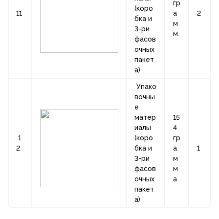
гр
(коро
11
а
2
бка и
м
3-ри
м
фасов
очных
пакет
а)
Упако
вочны
е
матер
15
иалы
4
1
(коро
гр
2
бка и
а
1
3-ри
м
фасов
м
очных
а
пакет
а)