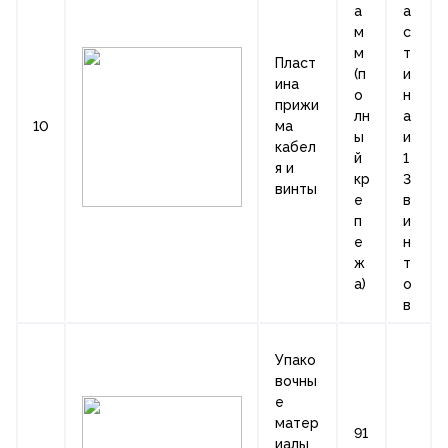
а
а
м
с
м
т
Пласт
(п
и
ина
о
н
прижи
лн
а
10
ма
ы
и
кабел
й
1
я и
кр
3
винты
е
в
п
и
е
н
ж
т
а)
о
в
Упако
вочны
е
матер
91
иалы