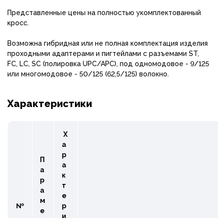
Представленные цены на полностью укомплектованный
кросс.
Возможна гибридная или не полная комплектация изделия
проходными адаптерами и пигтейлами с разъемами ST,
FC, LC, SC (полировка UPC/APC), под одномодовое - 9/125
или многомодовое - 50/125 (62,5/125) волокно.
Характеристики
Х
а
р
П
а
а
к
р
т
а
е
м
№
р
е
и