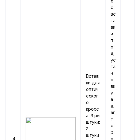
е
с
вс
та
вк
и
п
о
д
ус
та
н
Встав
о
ки для
вк
оптич
у
еског
а
о
д
кросс
ап
а, 3 ри
т
штуки:
е
2
р
штуки
4
о