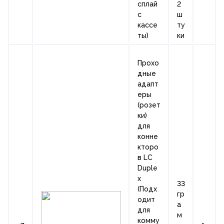
сплай
2
с
ш
кассе
ту
ты)
ки
Прохо
дные
адапт
еры
(розет
ки)
для
конне
кторо
в LC
Duple
x
33
(Подх
гр
одит
а
для
м
комму