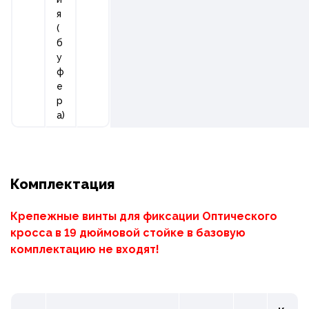
я
(
б
у
ф
е
р
а)
Комплектация
Крепежные винты для фиксации Оптического
кросса в 19 дюймовой стойке в базовую
комплектацию не входят!