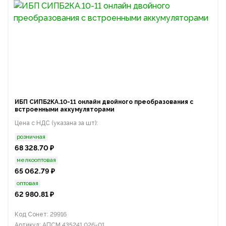
ИБП СИПБ2КA.10-11 онлайн двойного преобразования с
встроенными аккумуляторами
Цена с НДС (указана за шт):
розничная
68 328.70 ₽
мелкооптовая
65 062.79 ₽
оптовая
62 980.81 ₽
Код Сонет: 29916
Артикул: АПСМ.435241.026-01