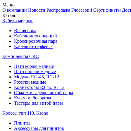
Меню
О компании
Новости
Распродажа
Глоссарий
Сертификаты
Дос
Каталог
Кабели медные
Витая пара
Кабель многопарный
Кроссировочная пара
Кабель интерфейса
Компоненты СКС
Патч корды медные
Патч панели медные
Модули RG-45, RG-12
Розетки медные
Коннекторы RJ-45, RJ-12
Обжим и заделка витой пары
Кусачки, бокорезы
Тестеры для витой пары
Кроссы тип 110, Krone
Плинты
Аксессуары для плинтов