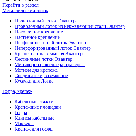
Перейти в раздел
Металлический лоток
Проволочный лоток Эвантер
Проволочный лоток из нержавеющей стали Эвантер
Потолочное крепление
Настенное крепление
Перфорированный лоток Эвантер
Неперфорированный лоток Эвантер
Крышка лотка замковая Эвантер
Лестничные лотки Эвантер
Миникороба, швеллера, траверсы
Метизы для крепежа
Соединители, заземление
Кусачки для Лотка
Гофра, крепеж
Кабельные стяжки
Крепежные площадки
Гофра
Клипсы кабельные
Маркеры
Крепеж для гофры