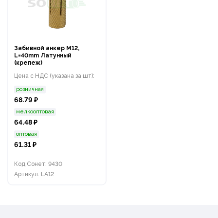
Забивной анкер M12,
L=40mm Латунный
(крепеж)
Цена с НДС (указана за шт):
розничная
68.79 ₽
мелкооптовая
64.48 ₽
оптовая
61.31 ₽
Код Сонет: 9430
Артикул: LA12