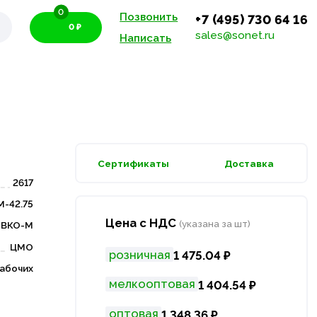
0
Позвонить
+7 (495) 730 64 16
0 ₽
sales@sonet.ru
Написать
Сертификаты
Доставка
2617
-42.75
Цена с НДС
(указана за шт)
ВКО-М
ЦМО
розничная
1 475.04 ₽
рабочих
мелкооптовая
1 404.54 ₽
оптовая
1 348.36 ₽