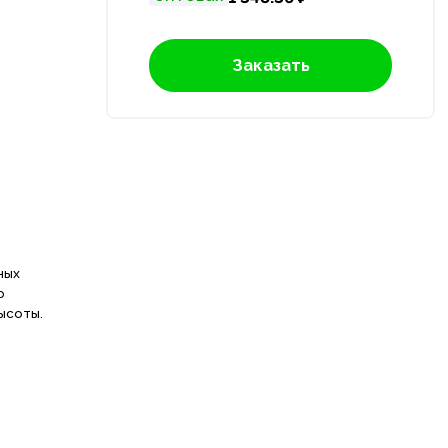
Заказать
ных
ю
ысоты.