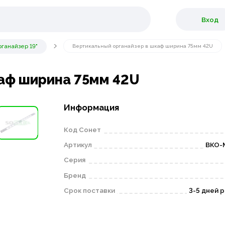
Вход
ганайзер 19"
Вертикальный органайзер в шкаф ширина 75мм 42U
аф ширина 75мм 42U
Информация
Код Сонет
Артикул
ВКО-М
Серия
Бренд
Срок поставки
3-5 дней 