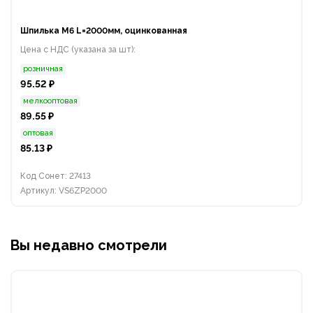
Шпилька М6 L=2000мм, оцинкованная
Цена с НДС (указана за шт):
розничная
95.52 ₽
мелкооптовая
89.55 ₽
оптовая
85.13 ₽
Код Сонет: 27413
Артикул: VS6ZP2000
Вы недавно смотрели