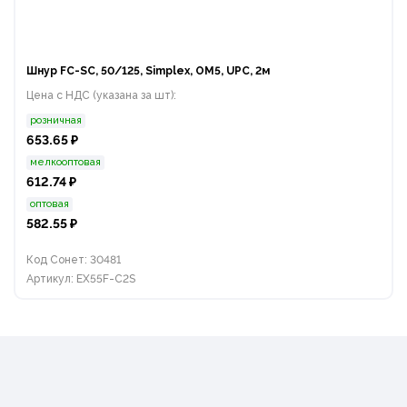
Шнур FC-SC, 50/125, Simplex, OM5, UPC, 2м
Цена с НДС (указана за шт):
розничная
653.65 ₽
мелкооптовая
612.74 ₽
оптовая
582.55 ₽
Код Сонет: 30481
Артикул: EX55F-C2S