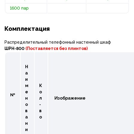
1600 пар
Комплектация
Распределительный телефонный настенный шкаф
ШРН-800
(Поставляется без плинтов)
Н
а
и
м
К
е
о
№
н
л
Изображение
о
-
в
в
а
о
н
и