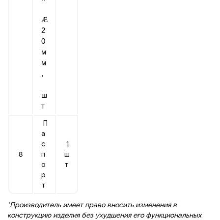
Æ
2
0
м
м
,
ш
т
П
а
с
1
8
п
ш
о
т
р
т
*Производитель имеет право вносить изменения в
конструкцию изделия без ухудшения его функциональных