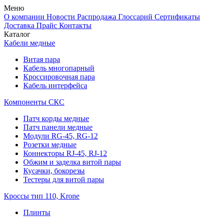
Меню
О компании
Новости
Распродажа
Глоссарий
Сертификаты
Доставка
Прайс
Контакты
Каталог
Кабели медные
Витая пара
Кабель многопарный
Кроссировочная пара
Кабель интерфейса
Компоненты СКС
Патч корды медные
Патч панели медные
Модули RG-45, RG-12
Розетки медные
Коннекторы RJ-45, RJ-12
Обжим и заделка витой пары
Кусачки, бокорезы
Тестеры для витой пары
Кроссы тип 110, Krone
Плинты