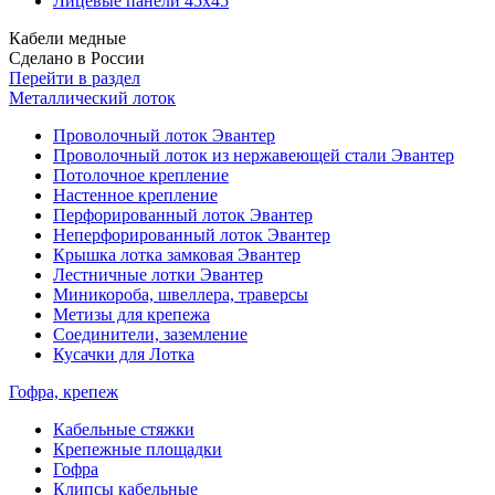
Лицевые панели 45х45
Кабели медные
Сделано в России
Перейти в раздел
Металлический лоток
Проволочный лоток Эвантер
Проволочный лоток из нержавеющей стали Эвантер
Потолочное крепление
Настенное крепление
Перфорированный лоток Эвантер
Неперфорированный лоток Эвантер
Крышка лотка замковая Эвантер
Лестничные лотки Эвантер
Миникороба, швеллера, траверсы
Метизы для крепежа
Соединители, заземление
Кусачки для Лотка
Гофра, крепеж
Кабельные стяжки
Крепежные площадки
Гофра
Клипсы кабельные