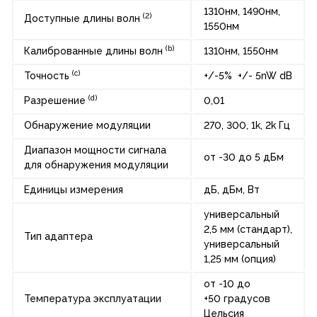
1310нм, 1490нм,
(2)
Доступные длины волн
1550нм
(b)
Калиброванные длины волн
1310нм, 1550нм
(c)
Точность
+/-5% +/- 5nW dB
(d)
Разрешение
0,01
Обнаружение модуляции
270, 300, 1k, 2k Гц
Диапазон мощности сигнала
от -30 до 5 дБм
для обнаружения модуляции
Единицы измерения
дБ, дБм, Вт
универсальный
2,5 мм (стандарт),
Тип адаптера
универсальный
1,25 мм (опция)
от -10 до
Температура эксплуатации
+50 градусов
Цельсия