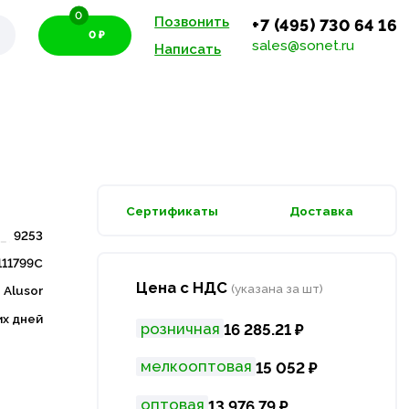
0
Позвонить
+7 (495) 730 64 16
0 ₽
sales@sonet.ru
Написать
Сертификаты
Доставка
9253
111799C
Цена с НДС
(указана за шт)
Alusor
их дней
розничная
16 285.21 ₽
мелкооптовая
15 052 ₽
оптовая
13 976.79 ₽