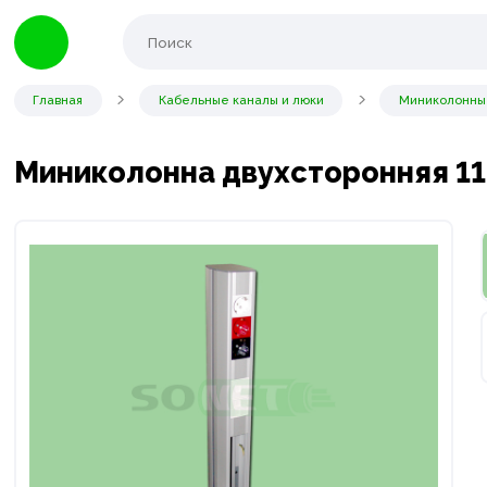
Главная
Кабельные каналы и люки
Миниколонны
Миниколонна двухсторонняя 1