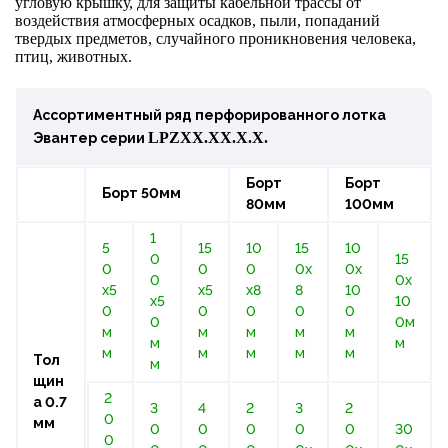
угловую крышку, для защиты кабельной трассы от
воздействия атмосферных осадков, пыли, попаданий
твердых предметов, случайного проникновения человека,
птиц, животных.
Ассортиментный ряд перфорированного лотка
LPZ
ХХ.
Х
Х
.Х.Х.
Эвантер
серии
Борт
Борт
Борт 50мм
80мм
100мм
1
5
15
10
15
10
0
15
0
0
0
0х
0х
0
0х
х5
х5
х8
8
10
х5
10
0
0
0
0
0
0
0м
м
м
м
м
м
м
м
м
м
м
м
м
Тол
м
щин
2
а 0.7
3
4
2
3
2
0
мм
0
0
0
0
0
30
0