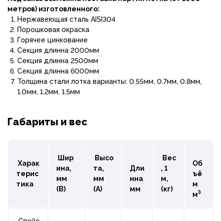
метров) изготовленного:
Нержавеющая сталь AISI304
Порошковая окраска
Горячее цинкование
Секция длинна 2000мм
Секция длинна 2500мм
Секция длинна 6000мм
Толщина стали лотка варианты: 0.55мм, 0.7мм, 0.8мм,
1.0мм, 1.2мм, 1.5мм
Габариты и вес
Шир
Высо
Вес
Харак
Об
ина,
та,
Дли
, 1
терис
ъё
мм
мм
нна
м,
тика
м
(B)
(A)
мм
(кг)
3
м
Свойс