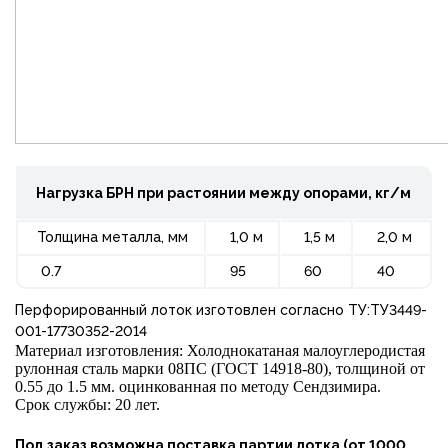
Нагрузка БРН при растоянии между опорами, кг/м
Толщина металла, мм
1,0 м
1,5 м
2,0 м
0.7
95
60
40
Перфорированный лоток изготовлен согласно ТУ:ТУ3449-
001-17730352-2014
Материал изготовления: Холоднокатаная малоуглеродистая
рулонная сталь марки 08ПС (ГОСТ 14918-80), толщиной от
0.55 до 1.5 мм. оцинкованная по методу Сендзимира.
Срок службы: 20 лет.
Под заказ возможна поставка партии лотка (от 1000