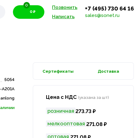
0
Позвонить
+7 (495) 730 64 16
0 ₽
sales@sonet.ru
Написать
Сертификаты
Доставка
5054
-A201A
Цена с НДС
(указана за шт)
anlong
наличии
розничная
273.73 ₽
мелкооптовая
271.08 ₽
оптовая
271.08 ₽