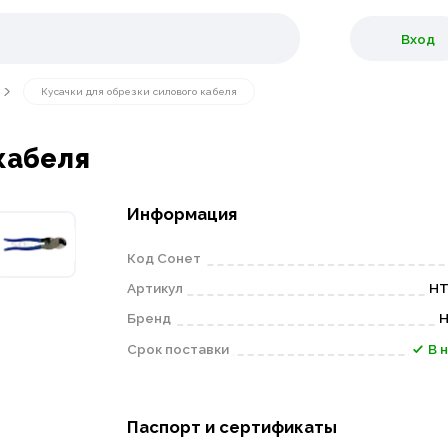
Вход
Кусачки для обрезки силового кабеля
кабеля
Информация
Код Сонет
Артикул
HT
Бренд
H
Срок поставки
В 
Паспорт и сертификаты