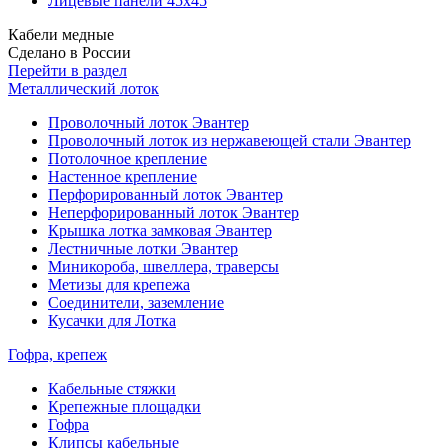
Лицевые панели 45х45
Кабели медные
Сделано в России
Перейти в раздел
Металлический лоток
Проволочный лоток Эвантер
Проволочный лоток из нержавеющей стали Эвантер
Потолочное крепление
Настенное крепление
Перфорированный лоток Эвантер
Неперфорированный лоток Эвантер
Крышка лотка замковая Эвантер
Лестничные лотки Эвантер
Миникороба, швеллера, траверсы
Метизы для крепежа
Соединители, заземление
Кусачки для Лотка
Гофра, крепеж
Кабельные стяжки
Крепежные площадки
Гофра
Клипсы кабельные