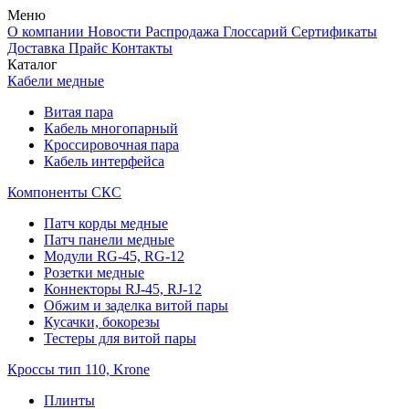
Меню
О компании
Новости
Распродажа
Глоссарий
Сертификаты
Доставка
Прайс
Контакты
Каталог
Кабели медные
Витая пара
Кабель многопарный
Кроссировочная пара
Кабель интерфейса
Компоненты СКС
Патч корды медные
Патч панели медные
Модули RG-45, RG-12
Розетки медные
Коннекторы RJ-45, RJ-12
Обжим и заделка витой пары
Кусачки, бокорезы
Тестеры для витой пары
Кроссы тип 110, Krone
Плинты