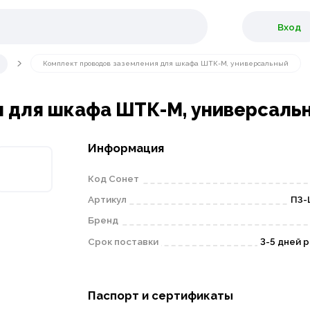
Вход
Комплект проводов заземления для шкафа ШТК-М, универсальный
я для шкафа ШТК-М, универсаль
Информация
Код Сонет
Артикул
ПЗ-
Бренд
Срок поставки
3-5 дней 
Паспорт и сертификаты