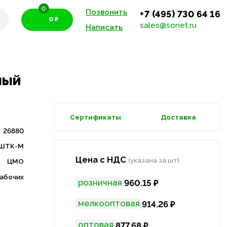
0
Позвонить
+7 (495) 730 64 16
0 ₽
sales@sonet.ru
Написать
ный
Сертификаты
Доставка
26880
ШТК-М
Цена с НДС
(указана за шт)
ЦМО
рабочих
розничная
960.15 ₽
мелкооптовая
914.26 ₽
оптовая
877.68 ₽