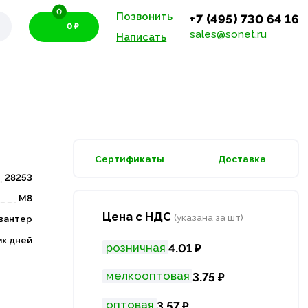
0
Позвонить
+7 (495) 730 64 16
0 ₽
sales@sonet.ru
Написать
Сертификаты
Доставка
28253
M8
Цена с НДС
(указана за шт)
вантер
их дней
розничная
4.01 ₽
мелкооптовая
3.75 ₽
оптовая
3.57 ₽