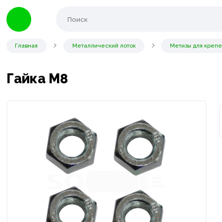
Главная
Металлический лоток
Метизы для креп
Гайка М8