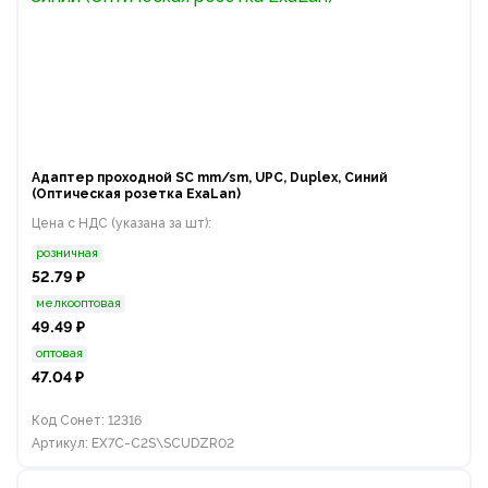
Адаптер проходной SC mm/sm, UPC, Duplex, Синий
(Оптическая розетка ExaLan)
Цена с НДС (указана за шт):
розничная
52.79 ₽
мелкооптовая
49.49 ₽
оптовая
47.04 ₽
Код Сонет: 12316
Артикул: EX7C-C2S\SCUDZR02