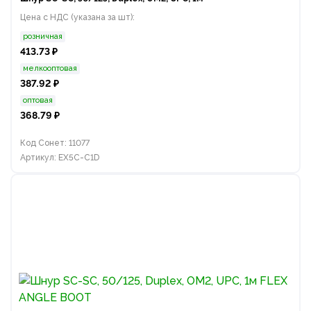
Цена с НДС (указана за шт):
розничная
413.73 ₽
мелкооптовая
387.92 ₽
оптовая
368.79 ₽
Код Сонет: 11077
Артикул: EX5C-C1D