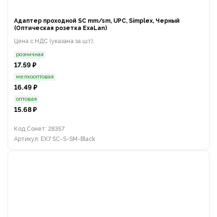
Адаптер проходной SC mm/sm, UPC, Simplex, Черный
(Оптическая розетка ExaLan)
Цена с НДС (указана за шт):
розничная
17.59 ₽
мелкооптовая
16.49 ₽
оптовая
15.68 ₽
Код Сонет: 28357
Артикул: EX7 SC-S-SM-Black