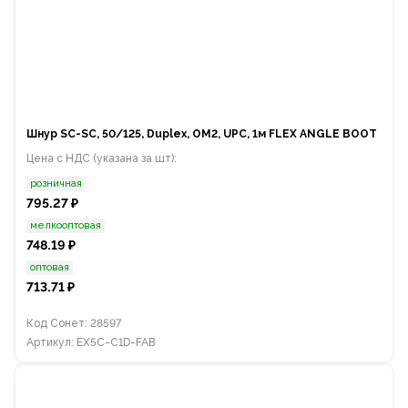
Шнур SC-SC, 50/125, Duplex, OM2, UPC, 1м FLEX ANGLE BOOT
Цена с НДС (указана за шт):
розничная
795.27 ₽
мелкооптовая
748.19 ₽
оптовая
713.71 ₽
Код Сонет: 28597
Артикул: EX5C-C1D-FAB