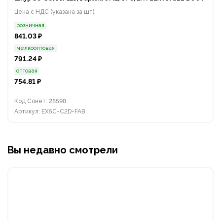
Цена с НДС (указана за шт):
розничная
841.03 ₽
мелкооптовая
791.24 ₽
оптовая
754.81 ₽
Код Сонет: 28598
Артикул: EX5C-C2D-FAB
Вы недавно смотрели