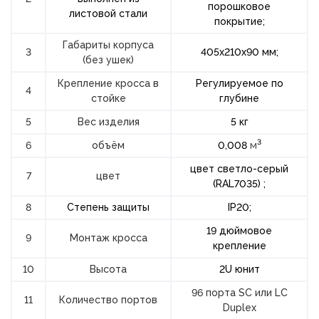
порошковое
листовой стали
покрытие;
Габариты корпуса
3
405х210х
90
мм;
(без ушек)
Крепление кросса в
Регулируемое по
4
стойке
глубине
5
Вес изделия
5
кг
3
6
объём
0,00
8
м
цвет светло-серый
7
цвет
(RAL
7035
) ;
8
Степень защиты
IP2
0;
19 дюймовое
9
Монтаж кросса
крепление
10
Высота
2U
юнит
96 порта SC или LC
11
Количество портов
Duplex