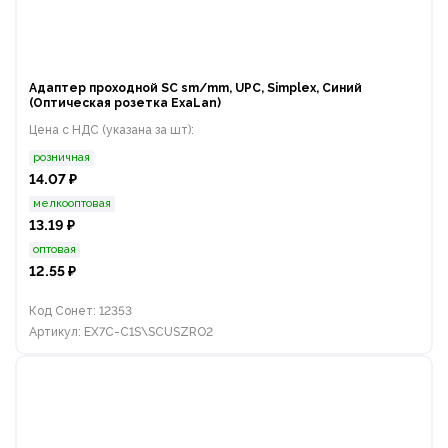
Адаптер проходной SC sm/mm, UPC, Simplex, Синий
(Оптическая розетка ExaLan)
Цена с НДС (указана за шт):
розничная
14.07 ₽
мелкооптовая
13.19 ₽
оптовая
12.55 ₽
Код Сонет: 12353
Артикул: EX7C-C1S\SCUSZRO2