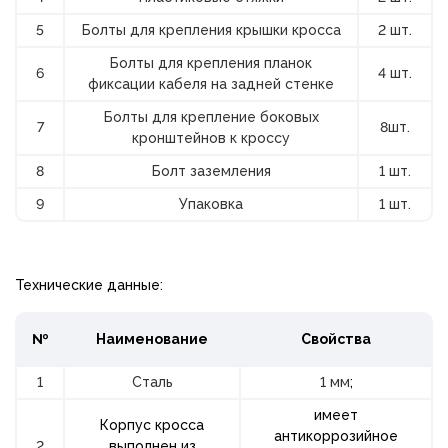
5
Болты для крепления крышки кросса
2 шт.
Болты для крепления планок
6
4 шт.
фиксации кабеля на задней стенке
Болты для крепление боковых
7
8шт.
кронштейнов к кроссу
8
Болт заземления
1 шт.
9
Упаковка
1 шт.
Технические данные:
№
Наименование
Свойства
1
Сталь
1 мм
;
имеет
Корпус кросса
антикоррозийное
2
выполнен из