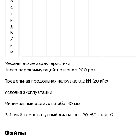
о
с
т
и,
д
Б
/
к
м
Механические характеристики
Число перекоммутаций: не менее 200 раз
Предельная продольная нагрузка: 0,2 kN (20 кГс)
Условия эксплуатации
Минимальный радиус изгиба: 40 мм
Рабочий температурный диапазон: -20 +50 град. С
Файлы