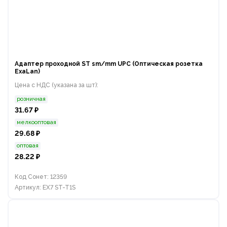
Адаптер проходной ST sm/mm UPC (Оптическая розетка
ExaLan)
Цена с НДС (указана за шт):
розничная
31.67 ₽
мелкооптовая
29.68 ₽
оптовая
28.22 ₽
Код Сонет: 12359
Артикул: EX7 ST-T1S