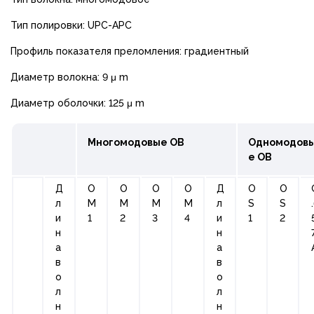
Тип полировки: UPC-APC
Профиль показателя преломления: градиентный
Диаметр волокна: 9 μ m
Диаметр оболочки: 125 μ m
Многомодовые ОВ
Одномодов
е ОВ
Д
О
О
О
О
Д
О
O
л
М
М
М
М
л
S
S
и
1
2
3
4
и
1
2
н
н
а
а
в
в
о
о
л
л
н
н