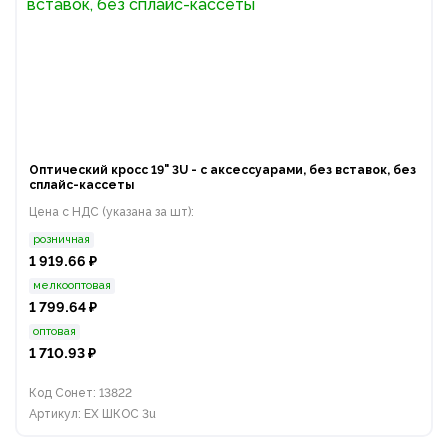
Оптический кросс 19" 3U - с аксессуарами, без вставок, без
сплайс-кассеты
Цена с НДС (указана за шт):
розничная
1 919.66 ₽
мелкооптовая
1 799.64 ₽
оптовая
1 710.93 ₽
Код Сонет: 13822
Артикул: EX ШКОС 3u