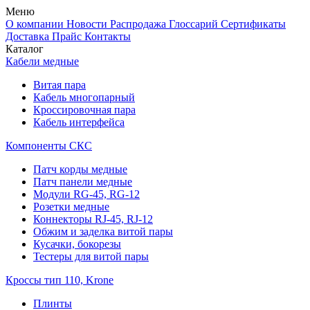
Меню
О компании
Новости
Распродажа
Глоссарий
Сертификаты
Доставка
Прайс
Контакты
Каталог
Кабели медные
Витая пара
Кабель многопарный
Кроссировочная пара
Кабель интерфейса
Компоненты СКС
Патч корды медные
Патч панели медные
Модули RG-45, RG-12
Розетки медные
Коннекторы RJ-45, RJ-12
Обжим и заделка витой пары
Кусачки, бокорезы
Тестеры для витой пары
Кроссы тип 110, Krone
Плинты