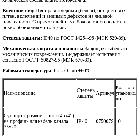
Внешний вид:
Цвет равномерный (белый), без цветовых
пятен, включений и видимых дефектов на лицевой
поверхности. С прямолинейными боковыми сторонами и
ровно обрезанными торцами.
Степень защиты:
IP40 по ГОСТ 14254-96 (МЭК 529-89).
Механическая защита и прочность:
Защищает кабель от
механических повреждений. Выдерживает испытания
согласно ГОСТ Р 50827-95 (МЭК 670-89).
Рабочая температура:
От -5°С до +60°С.
Кол-во в
Степень
Наименование
Артикул
упаковке,
защиты
шт.
Суппорт с рамкой 1 пост (45х45)
на профиль для кабель-канала
IP 40
075007S
10
75х20