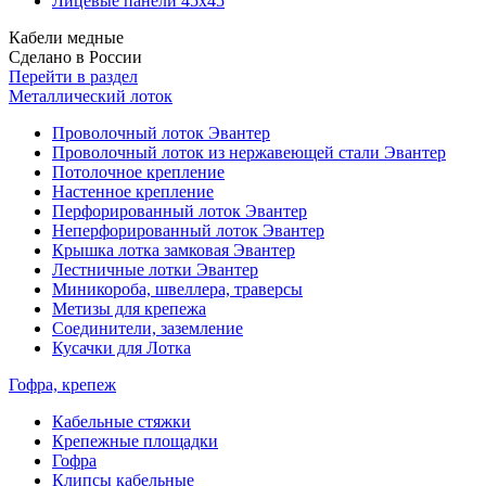
Лицевые панели 45х45
Кабели медные
Сделано в России
Перейти в раздел
Металлический лоток
Проволочный лоток Эвантер
Проволочный лоток из нержавеющей стали Эвантер
Потолочное крепление
Настенное крепление
Перфорированный лоток Эвантер
Неперфорированный лоток Эвантер
Крышка лотка замковая Эвантер
Лестничные лотки Эвантер
Миникороба, швеллера, траверсы
Метизы для крепежа
Соединители, заземление
Кусачки для Лотка
Гофра, крепеж
Кабельные стяжки
Крепежные площадки
Гофра
Клипсы кабельные