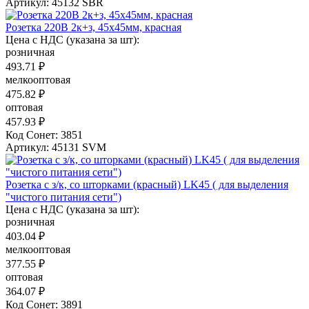
Артикул: 45132 SBR
Розетка 220В 2к+з, 45х45мм, красная
Цена с НДС (указана за шт):
розничная
493.71 ₽
мелкооптовая
475.82 ₽
оптовая
457.93 ₽
Код Сонет: 3851
Артикул: 45131 SVM
Розетка с з/к, со шторками (красный) LK45 ( для выделения
"чиcтого питания сети")
Цена с НДС (указана за шт):
розничная
403.04 ₽
мелкооптовая
377.55 ₽
оптовая
364.07 ₽
Код Сонет: 3891