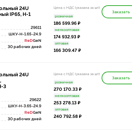
ольный 24U
Цена с НДС (указана за шт):
Заказать
ый IP65, Н-1
розничная
186 599.96 ₽
29611
мелкооптовая
ШКУ-Н-1.65-24.9
174 932.93 ₽
ReD
GeN
оптовая
30 рабочих дней
166 309.47 ₽
ольный 24U
Цена с НДС (указана за шт):
Заказать
,
розничная
Н-3
270 170.33 ₽
мелкооптовая
29622
253 278.13 ₽
ШКУ-Н-3.65-24.9
оптовая
ReD
GeN
240 792.58 ₽
30 рабочих дней