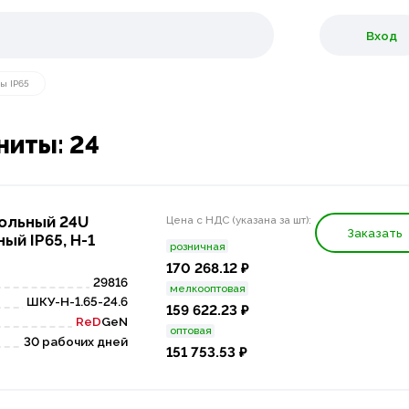
Вход
ы IP65
ниты: 24
ольный 24U
Цена с НДС (указана за шт):
Заказать
ый IP65, Н-1
розничная
170 268.12 ₽
29816
мелкооптовая
ШКУ-Н-1.65-24.6
159 622.23 ₽
ReD
GeN
оптовая
30 рабочих дней
151 753.53 ₽