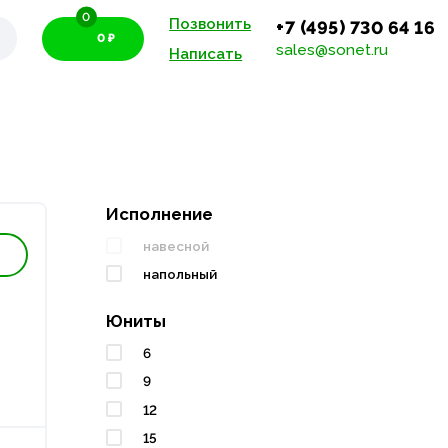
0
Позвонить
+7 (495) 730 64 16
0 ₽
sales@sonet.ru
Написать
Исполнение
навесной
напольный
Юниты
6
9
12
15