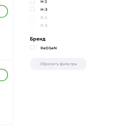
Н-1
Н-3
П-1
П-3
Бренд
ReDGeN
Сбросить фильтры