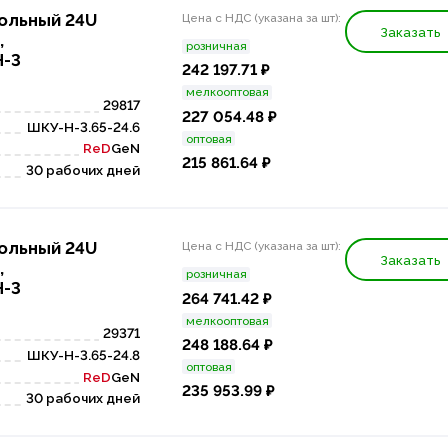
ольный 24U
Цена с НДС (указана за шт):
Заказать
,
розничная
Н-3
242 197.71 ₽
мелкооптовая
29817
227 054.48 ₽
ШКУ-Н-3.65-24.6
оптовая
ReD
GeN
215 861.64 ₽
30 рабочих дней
ольный 24U
Цена с НДС (указана за шт):
Заказать
,
розничная
Н-3
264 741.42 ₽
мелкооптовая
29371
248 188.64 ₽
ШКУ-Н-3.65-24.8
оптовая
ReD
GeN
235 953.99 ₽
30 рабочих дней