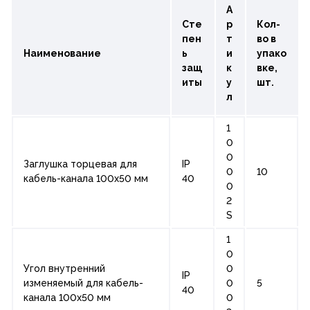
А
Сте
р
Кол-
пен
т
во в
Наименование
ь
и
упако
защ
к
вке,
иты
у
шт.
л
1
0
0
Заглушка торцевая для
IP
0
10
кабель-канала 100х50 мм
40
0
2
S
1
0
Угол внутренний
0
IP
изменяемый для кабель-
0
5
40
канала 100х50 мм
0