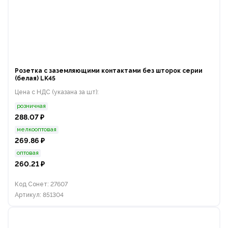
Розетка с заземляющими контактами без шторок серии
(белая) LK45
Цена с НДС (указана за шт):
розничная
288.07 ₽
мелкооптовая
269.86 ₽
оптовая
260.21 ₽
Код Сонет: 27607
Артикул: 851304