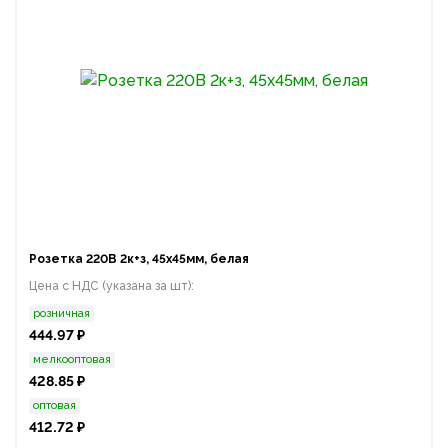
Розетка 220В 2к+з, 45х45мм, белая
Цена с НДС (указана за шт):
розничная
444.97 ₽
мелкооптовая
428.85 ₽
оптовая
412.72 ₽