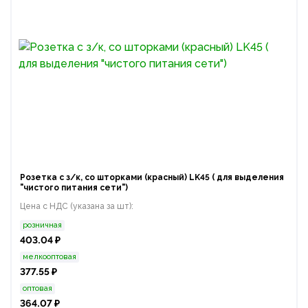
Розетка с з/к, со шторками (красный) LK45 ( для выделения
"чиcтого питания сети")
Цена с НДС (указана за шт):
розничная
403.04 ₽
мелкооптовая
377.55 ₽
оптовая
364.07 ₽