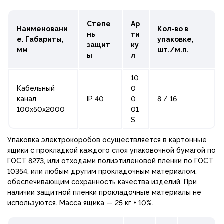
Степе
Ар
Наименовани
Кол-во в
нь
ти
е. Габариты,
упаковке,
защит
ку
мм
шт./м.п.
ы
л
10
Кабельный
0
канал
IP 40
0
8 / 16
100х50х2000
01
S
Упаковка электрокоробов осуществляется в картонные
ящики с прокладкой каждого слоя упаковочной бумагой по
ГОСТ 8273, или отходами полиэтиленовой пленки по ГОСТ
10354, или любым другим прокладочным материалом,
обеспечивающим сохранность качества изделий. При
наличии защитной пленки прокладочные материалы не
используются. Масса ящика — 25 кг + 10%.