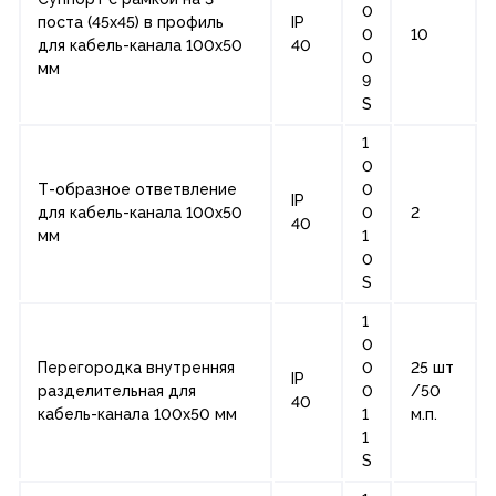
0
поста (45х45) в профиль
IP
0
10
для кабель-канала 100х50
40
0
мм
9
S
1
0
Т-образное ответвление
0
IP
для кабель-канала 100х50
0
2
40
мм
1
0
S
1
0
Перегородка внутренняя
0
25 шт
IP
разделительная для
0
/50
40
кабель-канала 100х50 мм
1
м.п.
1
S