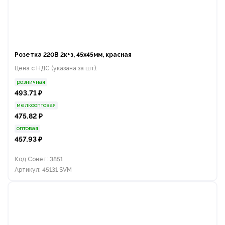
Розетка 220В 2к+з, 45х45мм, красная
Цена с НДС (указана за шт):
розничная
493.71 ₽
мелкооптовая
475.82 ₽
оптовая
457.93 ₽
Код Сонет: 3851
Артикул: 45131 SVM