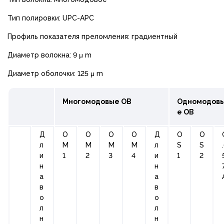
Тип полировки: UPC-APC
Профиль показателя преломления: градиентный
Диаметр волокна: 9 μ m
Диаметр оболочки: 125 μ m
Многомодовые ОВ
Одномодов
е ОВ
Д
О
О
О
О
Д
О
O
л
М
М
М
М
л
S
S
и
1
2
3
4
и
1
2
н
н
а
а
в
в
о
о
л
л
н
н