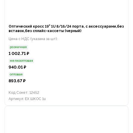
Оптический кросс 19" 1U 8/16/24 порта, с аксессуарами,без
вставок,без сплайс-кассеты (черный)
Цена с НДС (указана за шт):
розничная
1 002.71 ₽
мелкооптовая
940.01 ₽
оптовая
893.67 ₽
Код Сонет: 12452
Артикул: EX ШКОС 1u