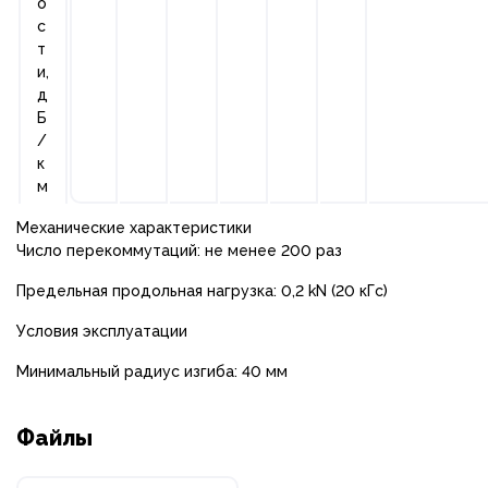
о
с
т
и,
д
Б
/
к
м
Механические характеристики
Число перекоммутаций: не менее 200 раз
Предельная продольная нагрузка: 0,2 kN (20 кГс)
Условия эксплуатации
Минимальный радиус изгиба: 40 мм
Файлы