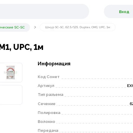
Вход
ические SC-SC
Шнур SC-SC, 62.5/125, Duplex, OM1, UPC, 1м
M1, UPC, 1м
Информация
Код Сонет
Артикул
EX
Тип разъема
Сечение
6
Полировка
Волокно
Передача