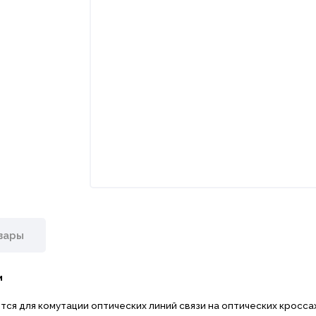
вары
м
ся для комутации оптических линий связи на оптических кроссах