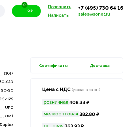
0
Позвонить
+7 (495) 730 64 16
0 ₽
sales@sonet.ru
Написать
Сертификаты
Доставка
11017
6C-C1D
Цена с НДС
(указана за шт)
SC-SC
2.5/125
розничная
408.33 ₽
UPC
мелкооптовая
382.80 ₽
OM1
Duplex
оптовая
363.93 ₽