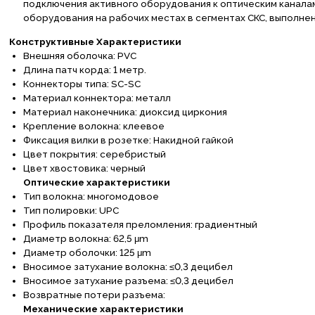
подключения активного оборудования к оптическим каналам
оборудования на рабочих местах в сегментах СКС, выполне
Конструктивные Характеристики
Внешняя оболочка:
PVC
Длина патч корда: 1 метр.
Коннекторы типа:
SC-SC
Материал коннектора
:
металл
Материал наконечника: диоксид циркония
Крепление волокна: клеевое
Фиксация вилки в розетке: Накидной гайкой
Цвет покрытия: серебристый
Цвет хвостовика: черный
Оптические характеристики
Тип волокна: многомодовое
Тип полировки:
UPC
Профиль показателя преломления: градиентный
Диаметр волокна: 62,5 μm
Диаметр оболочки: 125 μm
Вносимое затухание волокна: ≤0,3 децибел
Вносимое затухание разъема: ≤0,3 децибел
Возвратные потери разъема:
Механические характеристики