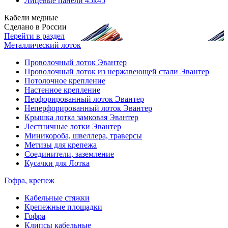
Лицевые панели 45х45
Кабели медные
Сделано в России
Перейти в раздел
Металлический лоток
Проволочный лоток Эвантер
Проволочный лоток из нержавеющей стали Эвантер
Потолочное крепление
Настенное крепление
Перфорированный лоток Эвантер
Неперфорированный лоток Эвантер
Крышка лотка замковая Эвантер
Лестничные лотки Эвантер
Миникороба, швеллера, траверсы
Метизы для крепежа
Соединители, заземление
Кусачки для Лотка
Гофра, крепеж
Кабельные стяжки
Крепежные площадки
Гофра
Клипсы кабельные