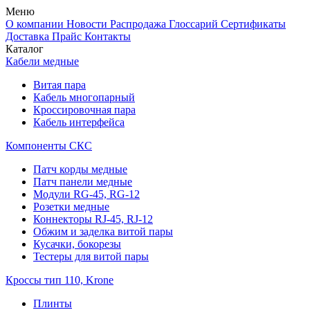
Меню
О компании
Новости
Распродажа
Глоссарий
Сертификаты
Доставка
Прайс
Контакты
Каталог
Кабели медные
Витая пара
Кабель многопарный
Кроссировочная пара
Кабель интерфейса
Компоненты СКС
Патч корды медные
Патч панели медные
Модули RG-45, RG-12
Розетки медные
Коннекторы RJ-45, RJ-12
Обжим и заделка витой пары
Кусачки, бокорезы
Тестеры для витой пары
Кроссы тип 110, Krone
Плинты