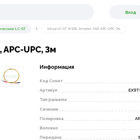
Вход
ические LC-ST
Шнур LC-ST, 9/125, Simplex, OS2, APC-UPC, 3м
, APC-UPC, 3м
Информация
Код Сонет
Артикул
EX9T
Тип разъема
Сечение
Полировка
A
Волокно
Передача