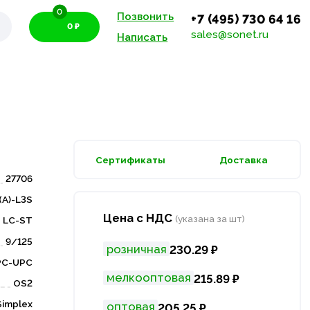
0
Позвонить
+7 (495) 730 64 16
0 ₽
sales@sonet.ru
Написать
Сертификаты
Доставка
27706
(A)-L3S
Цена с НДС
(указана за шт)
LC-ST
9/125
розничная
230.29 ₽
PC-UPC
мелкооптовая
215.89 ₽
OS2
Simplex
оптовая
205.25 ₽