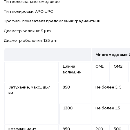
Тип волокна: многомодовое
Тип полировки: APC-UPC
Профиль показателя преломления: градиентный
Диаметр волокна: 9 μ m
Диаметр оболочки: 125 μ m
Многомодовые 
Длина
ОМ1
ОМ2
волны, нм
Затухание, макс., дБ/
850
Не более 3, 5
км
1300
Не более 1.5
Коэффициент
850
200
500