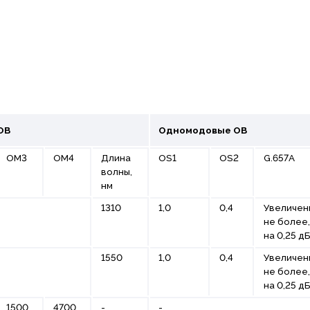
ОВ
Одномодовые ОВ
ОМ3
ОМ4
Длина
ОS1
OS2
G.657A
волны,
нм
1310
1,0
0,4
Увеличен
не более,
на 0,25 д
1550
1,0
0,4
Увеличен
не более,
на 0,25 д
1500
4700
-
-