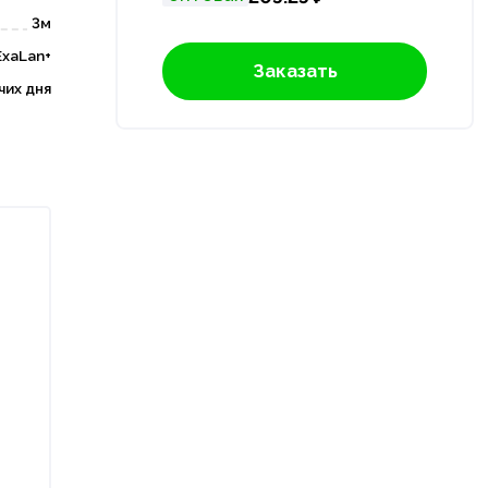
3м
ExaLan+
Заказать
чих дня